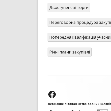
Двоступеневі торги
ПУБЛІЧНИЙ ДОГОВІР
Переговорна процедура закупі
Попередня кваліфікація учасни
Річні плани закупівлі
Зміст
колонтитулу
ДП "УКРВОДШЛЯХ" на Facebook
Державне підприємство водних шляхі