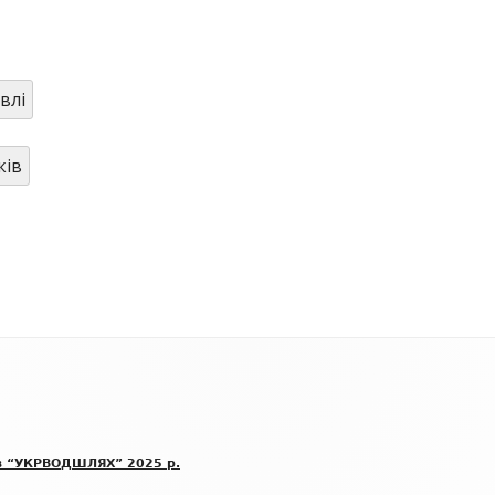
БЛАНК ПОВІДОМЛЕННЯ ПРО
КОРУПЦІЮ
влі
ВИКРИВАЧАМ КОРУПЦІЇ
БАЗА ЗНАНЬ ДЕКЛАРАНТА
ків
ОЦІНКА КОРУПЦІЙНИХ РИЗИКІВ
АНТИКОРУПЦІЙНІ ПОЛІТИКИ
в “УКРВОДШЛЯХ” 2025 р.