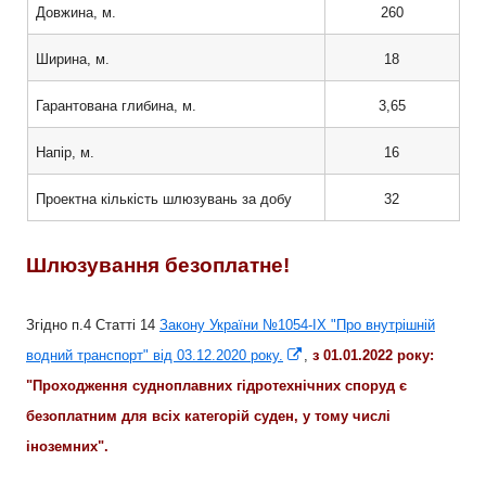
Довжина, м.
260
Ширина, м.
18
Гарантована глибина, м.
3,65
Напір, м.
16
Проектна кількість шлюзувань за добу
32
Шлюзування безоплатне!
Згідно п.4 Статті 14
Закону України №1054-IX "Про внутрішній
Відкрити
водний транспорт" від 03.12.2020 року.
,
з 01.01.2022 року:
в
"Проходження судноплавних гідротехнічних споруд є
новому
безоплатним для всіх категорій суден, у тому числі
вікні
іноземних".