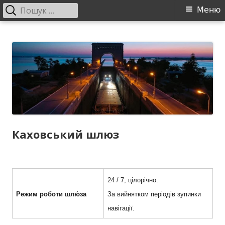
Пошук:
Головне
Меню
меню
Перейти
ДП "УКРВОДШЛЯХ"
Офіційний сайт компанії
до
контенту
Каховський шлюз
24 / 7, цілорічно.
Режим роботи шлю́за
За вийнятком періодів зупинки
навігації.