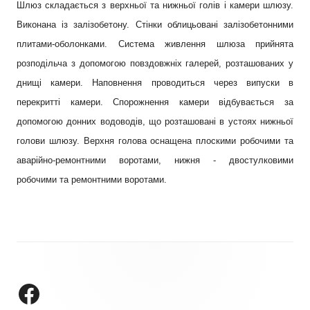
Шлюз складається з верхньої та нижньої голів і камери шлюзу.
Виконана із залізобетону. Стінки облицьовані залізобетонними
плитами-оболонками.
Система живлення шлюза прийнята
розподільча з допомогою повздовжніх галерей, розташованих у
днищі камери. Наповнення проводиться через випуски в
перекритті камери. Спорожнення камери відбувається за
допомогою донних водоводів, що розташовані в устоях нижньої
голови шлюзу.
Верхня голова оснащена плоскими робочими та
аварійно-ремонтними воротами, нижня - двостулковими
робочими та ремонтними воротами.
Зміст
колонтитулу
ДП "УКРВОДШЛЯХ" на Facebook