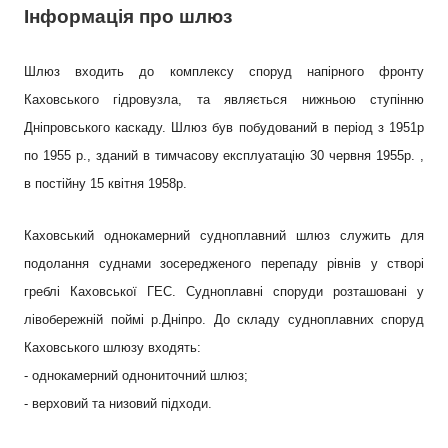
Інформація про шлюз
Шлюз входить до комплексу споруд напірного фронту
Каховського гідровузла, та являється нижньою ступінню
Дніпровського каскаду. Шлюз був побудований в період з 1951р
по 1955 р., зданий в тимчасову експлуатацію 30 червня 1955р. ,
в постійну 15 квітня 1958р.
Каховський однокамерний судноплавний шлюз служить для
подолання суднами зосередженого перепаду рівнів у створі
греблі Каховської ГЕС.
Судноплавні споруди розташовані у
лівобережній поймі р.Дніпро.
До складу судноплавних споруд
Каховського шлюзу входять:
- однокамерний однониточний шлюз;
- верховий та низовий підходи.