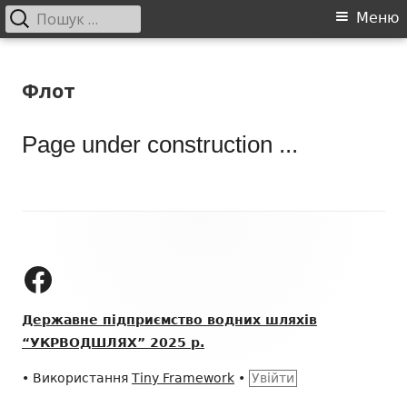
Пошук:
Головне
Меню
меню
Перейти
ДП "УКРВОДШЛЯХ"
Офіційний сайт компанії
до
Флот
контенту
Page under construction ...
Зміст
колонтитулу
ДП "УКРВОДШЛЯХ" на Facebook
Державне підприємство водних шляхів
“УКРВОДШЛЯХ” 2025 р.
•
Використання
Tiny Framework
•
Увійти