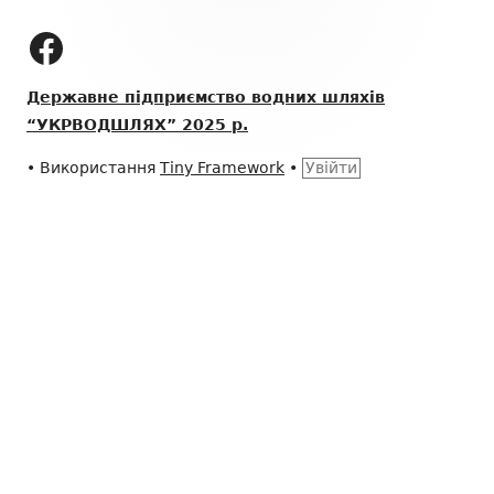
колонтитулу
ДП "УКРВОДШЛЯХ" на Facebook
Державне підприємство водних шляхів
“УКРВОДШЛЯХ” 2025 р.
•
Використання
Tiny Framework
•
Увійти