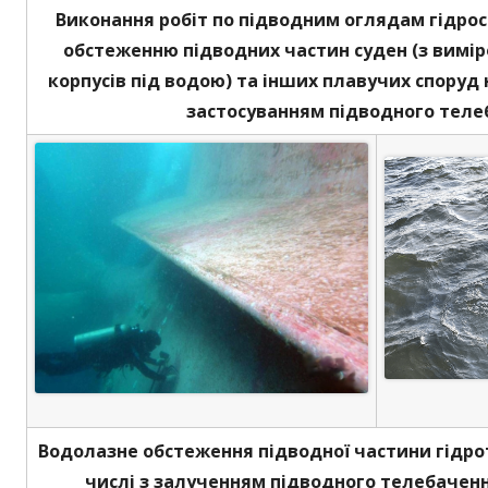
Виконання робіт по підводним оглядам гідро
обстеженню підводних частин суден (з вим
корпусів під водою) та інших плавучих споруд н
застосуванням підводного теле
Водолазне обстеження підводної частини гідрот
числі з залученням підводного телебаченн