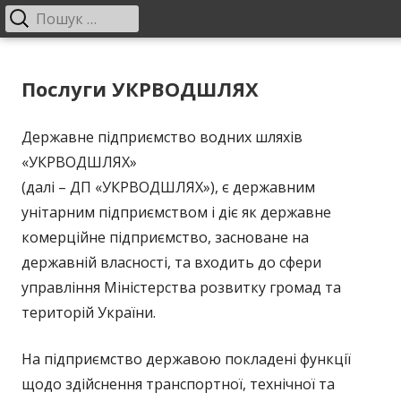
Пошук:
Головне
меню
Перейти
ДП "УКРВОДШЛЯХ"
Офіційний сайт компанії
до
Послуги УКРВОДШЛЯХ
контенту
Державне підприємство водних шляхів
«УКРВОДШЛЯХ»
(далі – ДП «УКРВОДШЛЯХ»), є державним
унітарним підприємством і діє як державне
комерційне підприємство, засноване на
державній власності, та входить до сфери
управління Міністерства розвитку громад та
територій України.
На підприємство державою покладені функції
щодо здійснення транспортної, технічної та