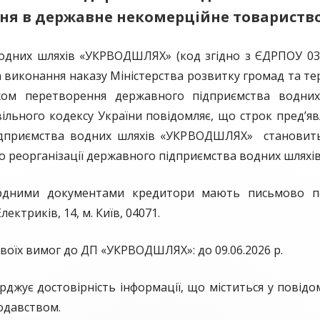
ння в державне некомерційне товарист
БЛАНК ПОВІДОМЛЕННЯ ПРО
КОРУПЦІЮ
х шляхів «УКРВОДШЛЯХ» (код згідно з ЄДРПОУ 03150
 на виконання наказу Міністерства розвитку громад та те
ВИКРИВАЧАМ КОРУПЦІЇ
хом перетворення державного підприємства водн
БАЗА ЗНАНЬ ДЕКЛАРАНТА
ивільного кодексу України повідомляє, що строк пред’я
ідприємства водних шляхів «УКРВОДШЛЯХ» становить
ОЦІНКА КОРУПЦІЙНИХ РИЗИКІВ
о реорганізації державного підприємства водних шлях
АНТИКОРУПЦІЙНІ ПОЛІТИКИ
рдними документами кредитори мають письмово под
ектриків, 14, м. Київ, 04071.
воїх вимог до ДП «УКРВОДШЛЯХ»: до 09.06.2026 р.
рджує достовірність інформації, що міститься у повідо
нодавством.