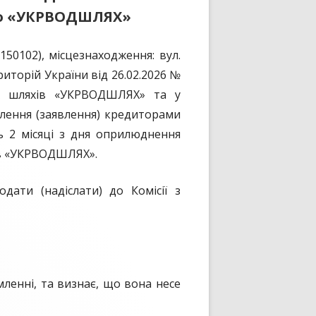
во «УКРВОДШЛЯХ»
ПЛАН ЗАХОДІВ НА 2024
ЩОРІЧНИЙ ЗВІТ ЗА 2023 РІК
ЗАПОРІЗЬКИЙ ШЛЮЗ
102), місцезнаходження: вул.
ПЛАН ЗАХОДІВ НА 2025
ЩОРІЧНИЙ ЗВІТ ЗА 2024 РІК
КАХОВСЬКИЙ ШЛЮЗ
риторій України від 26.02.2026 №
ПОЛОЖЕННЯ
ПЛАН ЗАХОДІВ НА 2026
ЩОРІЧНИЙ ЗВІТ ЗА 2025 РІК
их шляхів «УКРВОДШЛЯХ» та у
ПОРЯДОК
влення (заявлення) кредиторами
 2 місяці з дня оприлюднення
ПАМ’ЯТКИ
ів «УКРВОДШЛЯХ».
ГАЙД ПОВІДОМЛЕННЯ ПРО
ПОЛОЖЕННЯ ПРО КОНФЛІКТ
КОРУПЦІЮ
ІНТЕРЕСІВ
ати (надіслати) до Комісії з
ПЕРЕВІРКА КАНДИДАТІВ НА ПОСАДИ
ПОРЯДОК ДІЙ З ПОДАРУНКАМИ
мленні, та визнає, що вона несе