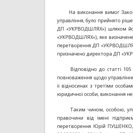
На виконання вимог Закону М
управління, було прийнято ріш
ДП «УКРВОДШЛЯХ») шляхом йо
«УКРВОДШЛЯХ»), яке визначене 
перетворення ДП «УКРВОДШЛЯХ»
призначено директора ДП «У
Відповідно до статті 105 Ци
повноваження щодо управління 
її відносинах з третіми особам
юридичної особи, виконання нею
Таким чином, особою, уповно
правочини від імені підприє
перетворення Юрій ПУШЕНКО, я