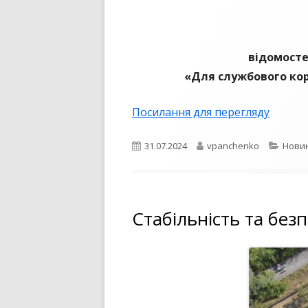
відомосте
«Для службового ко
Посилання для перегляду
Опубліковано
Автор
Катег
31.07.2024
vpanchenko
Нови
Стабільність та без