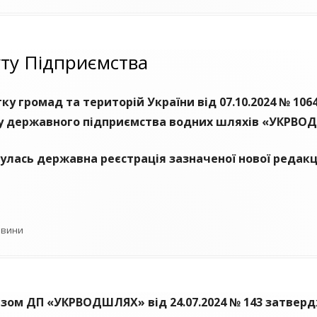
уту Підприємства
ку громад та територій України від 07.10.2024 № 10
у державного підприємства водних шляхів «УКРВО
булась державна реєстрація зазначеної нової редакц
тегорії
овини
зом ДП «УКРВОДШЛЯХ» від 24.07.2024 № 143 затвер