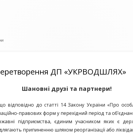
сії з перетворення Ю
орії
ни
 перетворення ДП «УКРВОДШЛЯХ»
Шановні друзі та партнери!
ідповідно до статті 14 Закону України «Про особли
аційно-правових форм у перехідний період та об’єднань
ржавні підприємства, єдиним учасником яких є дер
длягають припиненню шляхом реорганізації або ліквідац