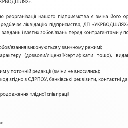
 «УКРВОДШЛЯХ».
рганізації нашого підприємства є зміна його орг
редбачає ліквідацію підприємства, ДП «УКРВОДШЛЯХ»
завдань і взятих зобов’язань перед контрагентами у по
 зобов’язання виконуються у звичному режимі;
рактеру (дозволи/ліцензії/сертифікати тощо), вида
м у поточній редакції (зміни не вносились);
од згідно з ЄДРПОУ, банківські реквізити, контактні дан
довження плідної співпраці!
сії з перетворення Ю
орії
ни