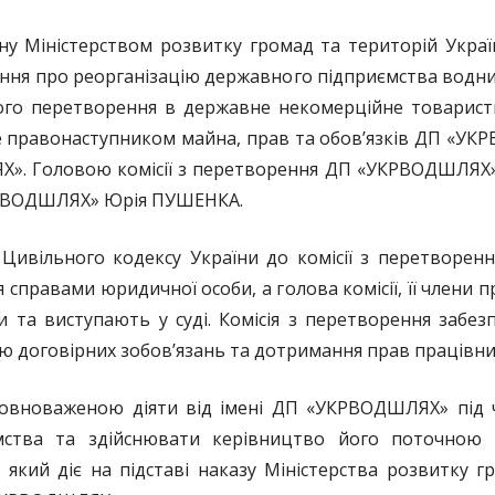
іністерством розвитку громад та територій Украї
ення про реорганізацію державного підприємства водн
го перетворення в державне некомерційне товарист
правонаступником майна, прав та обов’язків ДП «УКР
. Головою комісії з перетворення ДП «УКРВОДШЛЯХ» (д
КРВОДШЛЯХ» Юрія ПУШЕНКА.
вільного кодексу України до комісії з перетворенн
справами юридичної особи, а голова комісії, її члени 
и та виступають у суді. Комісія з перетворення забез
 договірних зобов’язань та дотримання прав працівник
важеною діяти від імені ДП «УКРВОДШЛЯХ» під час
мства та здійснювати керівництво його поточною ді
кий діє на підставі наказу Міністерства розвитку гр