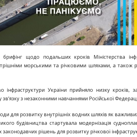
я брифінг щодо подальших кроків Міністерства інф
утрішніми морськими та річковими шляхами, а також р
о інфраструктури України прийняло низку кроків, з
 зв’язку з незаконними навчаннями Російської Федераці
оди для розвитку внутрішніх водних шляхів як важливи
икого будівництва стартувала модернізація суднопла
 законодавчих рішень для розвитку річкової інфрастру