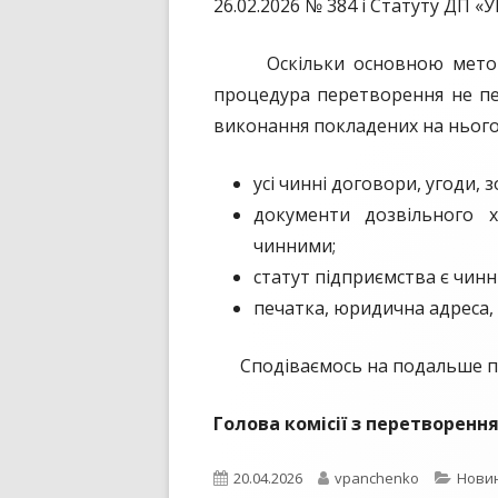
26.02.2026 № 384 і Статуту ДП
Оскільки основною метою рео
процедура перетворення не пе
виконання покладених на нього 
усі чинні договори, угоди,
документи дозвільного ха
чинними;
статут підприємства є чинни
печатка, юридична адреса, к
Сподіваємось на подальше про
Голова комі
Опубліковано
Автор
Катег
20.04.2026
vpanchenko
Нови