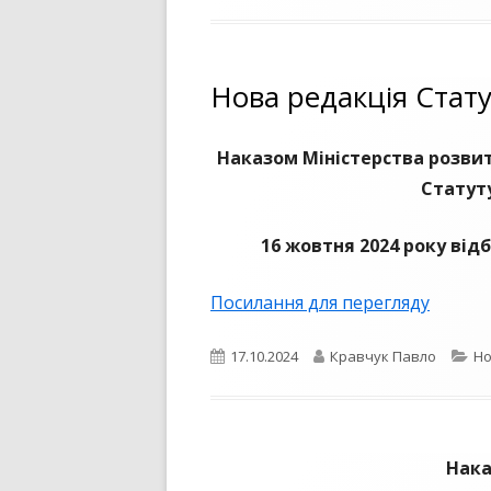
Нова редакція Стат
Наказом Міністерства розвит
Статут
16 жовтня 2024 року від
Посилання для перегляду
Опубліковано
Автор
Ка
17.10.2024
Кравчук Павло
Н
Нака