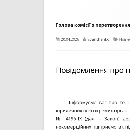
Голова комі
Опубліковано
Автор
Катег
20.04.2026
vpanchenko
Нови
Повідомлення про
Інформуємо вас про те, що в
юридичних осіб окремих організ
№ 4196-ІХ (далі – Закон) де
некомерційних підприємств), пі