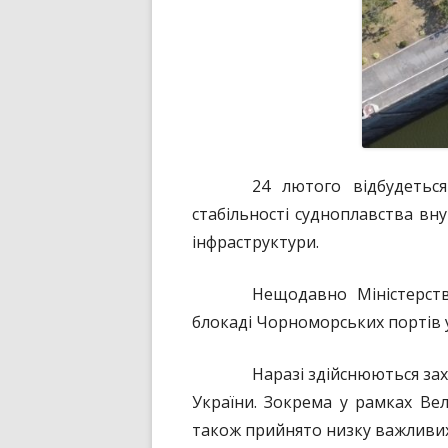
24 лютого відбудетьс
стабільності судноплавства вн
інфраструктури.
Нещодавно Міністерств
блокаді Чорноморських портів у
Наразі здійснюються зах
України. Зокрема у рамках Вел
також прийнято низку важливих