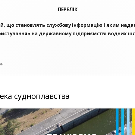
ПЕРЕЛІК
й, що становлять службову інформацію і яким нада
ристування»
на державному підприємстві водних 
орії
ни
пека судноплавства