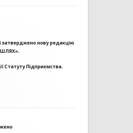
64 затверджено нову редакцію
ДШЛЯХ».
ії Статуту Підприємства.
джено