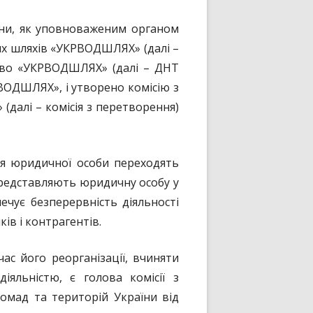
ни, як уповноваженим органом
их шляхів «УКРВОДШЛЯХ» (далі –
во «УКРВОДШЛЯХ» (далі – ДНТ
ВОДШЛЯХ», і утворено комісію з
алі – комісія з перетворення)
я юридичної особи переходять
представляють юридичну особу у
печує безперервність діяльності
ів і контрагентів.
 його реорганізації, вчиняти
яльністю, є голова комісії з
омад та територій України від