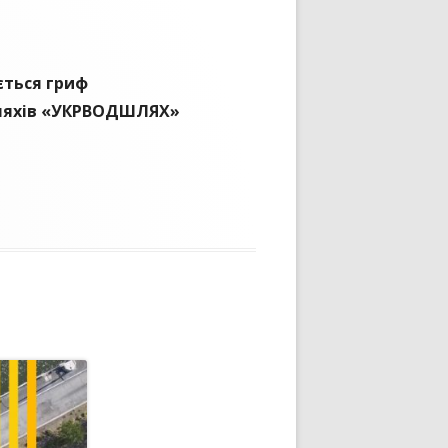
ється гриф
шляхів «УКРВОДШЛЯХ»