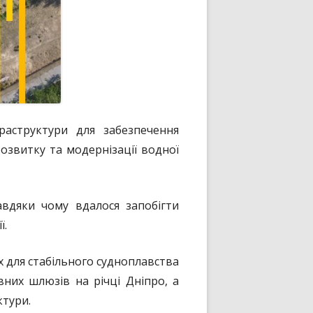
раструктури для забезпечення
озвитку та модернізації водної
авдяки чому вдалося запобігти
ї.
х для стабільного судноплавства
вних шлюзів на річці Дніпро, а
ктури.