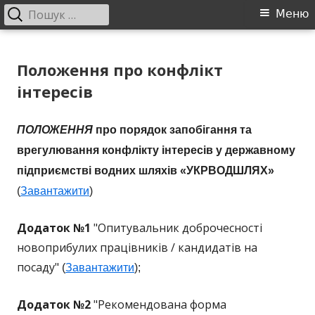
Пошук:
Головне
Меню
меню
Перейти
ДП "УКРВОДШЛЯХ"
Офіційний сайт компанії
до
Положення про конфлікт
контенту
інтересів
ПОЛОЖЕННЯ
про порядок запобігання та
врегулювання конфлікту інтересів у державному
підприємстві водних шляхів «УКРВОДШЛЯХ»
(
Завантажити
)
Додаток №1
"Опитувальник доброчесності
новоприбулих працівників / кандидатів на
посаду"
(
Завантажити
);
Додаток №2
"Рекомендована форма