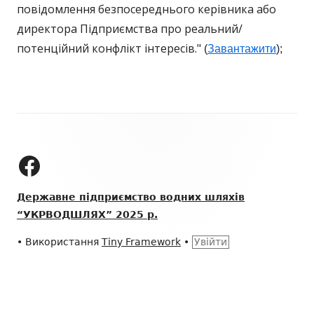
повідомлення безпосереднього керівника або
директора Підприємства про реальний/
потенційний конфлікт інтересів."
(
Завантажити
);
Зміст
колонтитулу
ДП "УКРВОДШЛЯХ" на Facebook
Державне підприємство водних шляхів
“УКРВОДШЛЯХ” 2025 р.
•
Використання
Tiny Framework
•
Увійти