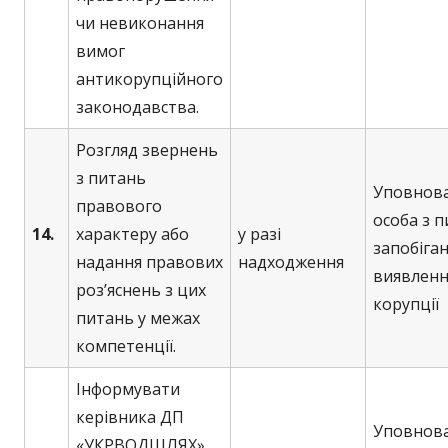
чи невиконання
вимог
антикорупційного
законодавства.
Розгляд звернень
з питань
Уповнов
правового
особа з 
14.
характеру або
у разі
запобіган
надання правових
надходження
виявленн
роз’яснень з цих
корупції
питань у межах
компетенції.
Інформувати
керівника ДП
Уповнов
«УКРВОДШЛЯХ»