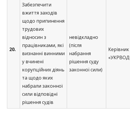
Забезпечити
вжиття заходів
щодо припинення
трудових
відносин з
невідкладно
працівниками, які
(після
20.
Керівни
визнанні винними
набрання
«УКРВО
у вчинені
рішення суду
корупційних діянь
законної сили)
та щодо яких
набрали законної
сили відповідні
рішення судів