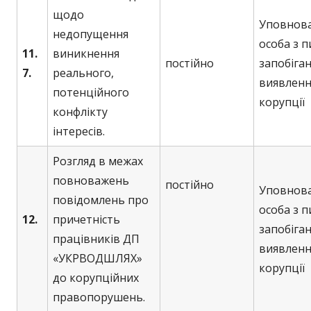
щодо
Уповнов
недопущення
особа з 
11.
виникнення
постійно
запобіган
7.
реального,
виявленн
потенційного
корупції
конфлікту
інтересів.
Розгляд в межах
повноважень
постійно
Уповнов
повідомлень про
особа з 
12.
причетність
запобіган
працівників ДП
виявленн
«УКРВОДШЛЯХ»
корупції
до корупційних
правопорушень.