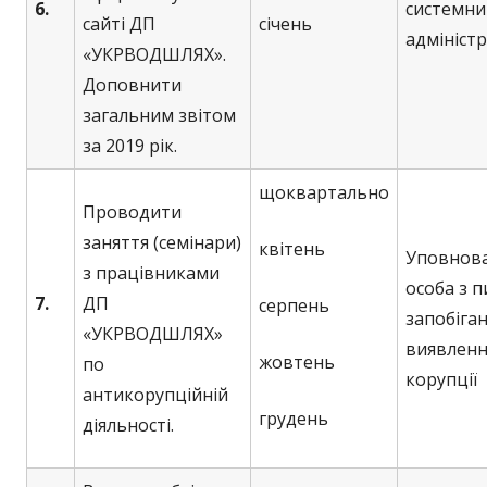
6.
системни
сайті ДП
січень
адмініст
«УКРВОДШЛЯХ».
Доповнити
загальним звітом
за 2019 рік.
щоквартально
Проводити
заняття (семінари)
квітень
Уповнов
з працівниками
особа з 
7.
ДП
серпень
запобіган
«УКРВОДШЛЯХ»
виявленн
жовтень
по
корупції
антикорупційній
грудень
діяльності.