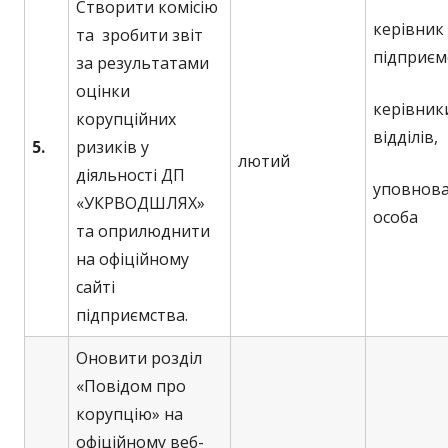
Створити комісію
керівник
та зробити звіт
підприєм
за результатами
оцінки
керівник
корупційних
відділів,
5.
ризиків у
лютий
діяльності ДП
уповнов
«УКРВОДШЛЯХ»
особа
та оприлюднити
на офіційному
сайті
підприємства.
Оновити розділ
«Повідом про
корупцію» на
офіційному веб-