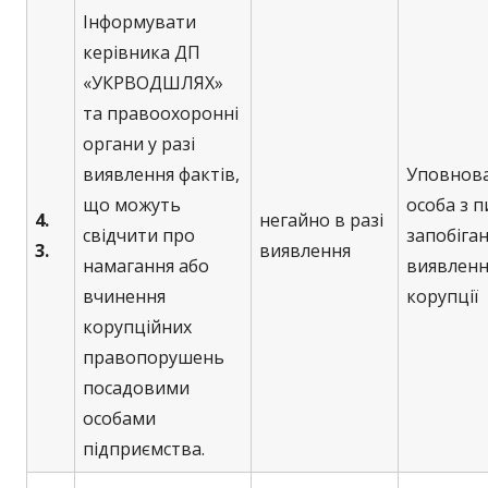
Інформувати
керівника ДП
«УКРВОДШЛЯХ»
та правоохоронні
органи у разі
виявлення фактів,
Уповнов
що можуть
особа з 
4.
негайно в разі
свідчити про
запобіган
3.
виявлення
намагання або
виявленн
вчинення
корупції
корупційних
правопорушень
посадовими
особами
підприємства.