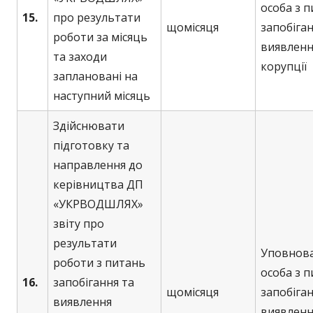
особа з 
15.
про результати
щомісяця
запобіган
роботи за місяць
виявленн
та заходи
корупції
заплановані на
наступний місяць
Здійснювати
підготовку та
направлення до
керівництва ДП
«УКРВОДШЛЯХ»
звіту про
результати
Уповнов
роботи з питань
особа з 
16.
запобігання та
щомісяця
запобіган
виявлення
виявленн