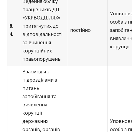
Ведення обліку
працівників ДП
Уповнов
«УКРВОДШЛЯХ»
особа з 
8.
притягнутих до
постійно
запобіган
4.
відповідальності
виявленн
за вчинення
корупції
корупційних
правопорушень
Взаємодія з
підрозділами з
питань
запобігання та
виявлення
корупції
державних
Уповнов
органів, органів
особа з 