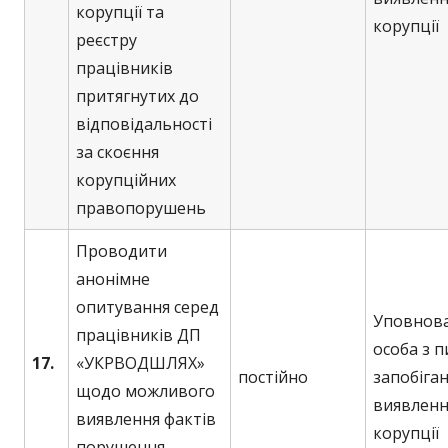
корупції та
корупції
реєстру
працівників
притягнутих до
відповідальності
за скоєння
корупційних
правопорушень
Проводити
анонімне
опитування серед
Уповнов
працівників ДП
особа з 
17.
«УКРВОДШЛЯХ»
постійно
запобіган
щодо можливого
виявленн
виявлення фактів
корупції
порушення