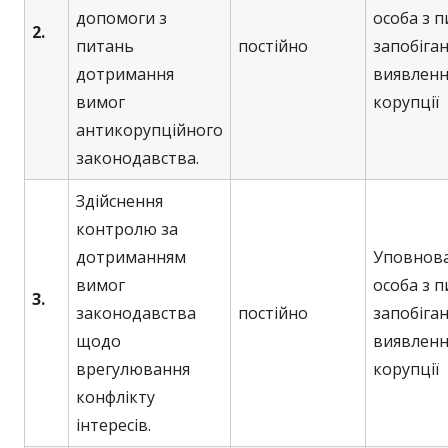
допомоги з
особа з 
2.
питань
постійно
запобіган
дотримання
виявленн
вимог
корупції
антикорупційного
законодавства.
Здійснення
контролю за
дотриманням
Уповнов
вимог
особа з 
3.
законодавства
постійно
запобіган
щодо
виявленн
врегулювання
корупції
конфлікту
інтересів.