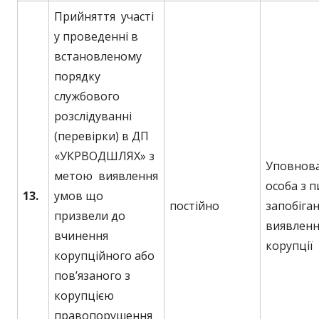
Прийняття участі
у проведенні в
встановленому
порядку
службового
розслідуванні
(перевірки) в ДП
«УКРВОДШЛЯХ» з
Уповнов
метою виявлення
особа з 
13.
умов що
постійно
запобіган
призвели до
виявленн
вчинення
корупції
корупційного або
пов’язаного з
корупцією
правопорушення