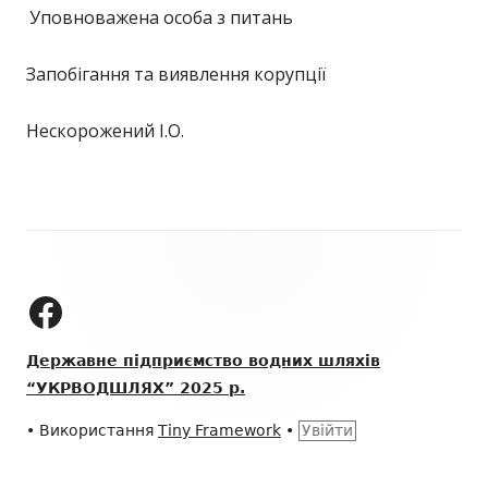
Уповноважена особа з питань
Запобігання та виявлення корупції
Нескорожений І.О.
Зміст
колонтитулу
ДП "УКРВОДШЛЯХ" на Facebook
Державне підприємство водних шляхів
“УКРВОДШЛЯХ” 2025 р.
•
Використання
Tiny Framework
•
Увійти