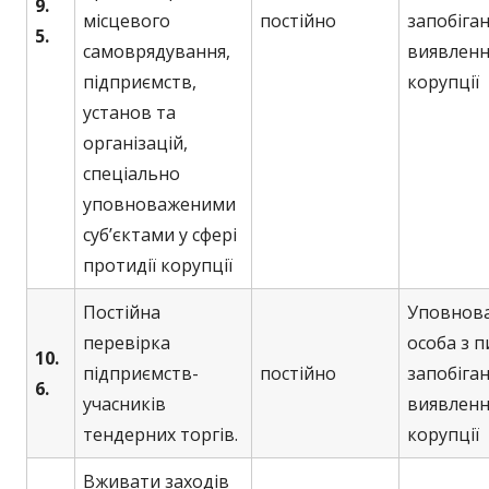
9.
місцевого
постійно
запобіган
5.
самоврядування,
виявленн
підприємств,
корупції
установ та
організацій,
спеціально
уповноваженими
суб’єктами у сфері
протидії корупції
Постійна
Уповнов
перевірка
особа з 
10.
підприємств-
постійно
запобіган
6.
учасників
виявленн
тендерних торгів.
корупції
Вживати заходів