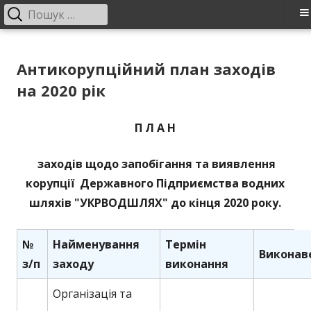
Пошук:
Головне
меню
Перейти
ДП "УКРВОДШЛЯХ"
Офіційний сайт компанії
до
Антикорупційний план заходів
контенту
на 2020 рік
П Л А Н
заходів щодо запобігання та виявлення
корупції Державного Підприємства водних
шляхів "УКРВОДШЛЯХ" до кінця 2020 року.
№
Найменування
Термін
Виконав
з/п
заходу
виконання
Організація та