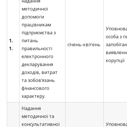
надання
методичної
допомоги
працівникам
Уповнов
підприємства з
особа з 
1.
питань
січень-квітень
запобіган
1.
правильності
виявленн
електронного
корупції
декларування
доходів, витрат
та зобов’язань
фінансового
характеру.
Надання
методичної та
консультативної
Уповнов