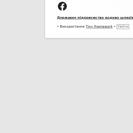
колонтитулу
ДП "УКРВОДШЛЯХ" на Facebook
ПУБЛІЧНИЙ ДОГОВІР
Державне підприємство водних шляхі
•
Використання
Tiny Framework
•
Увійти