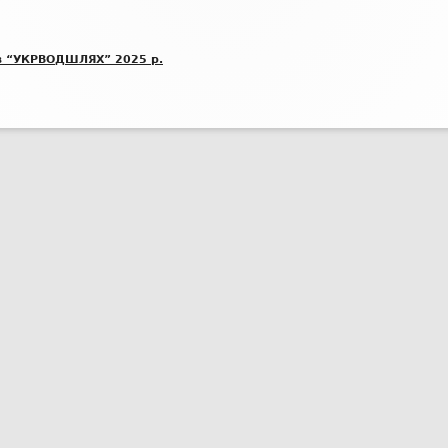
БЛАНК ПОВІДОМЛЕННЯ ПРО
в “УКРВОДШЛЯХ” 2025 р.
КОРУПЦІЮ
ВИКРИВАЧАМ КОРУПЦІЇ
БАЗА ЗНАНЬ ДЕКЛАРАНТА
ОЦІНКА КОРУПЦІЙНИХ РИЗИКІВ
АНТИКОРУПЦІЙНІ ПОЛІТИКИ