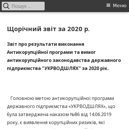
Пошук:
Головне
Меню
меню
Перейти
ДП "УКРВОДШЛЯХ"
Офіційний сайт компанії
до
Щорічний звіт за 2020 р.
контенту
Звіт про результати виконання
Антикорупційної програми та вимог
антикорупційного законодавства державного
підприємства "УКРВОДШЛЯХ" за 2020 рік.
Головною метою антикорупційної програми
державного підприємства «УКРВОДШЛЯХ», що
була затверджена наказом №86 від 14.06.2019
року, є виявлення корупційних ризиків, які