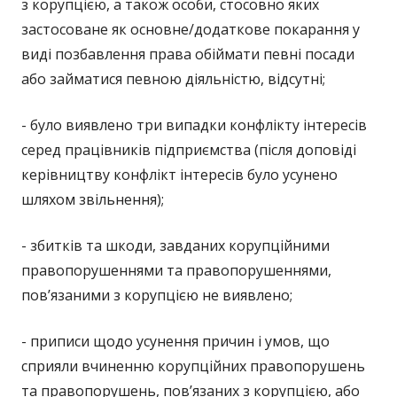
з корупцією, а також особи, стосовно яких
застосоване як основне/додаткове покарання у
виді позбавлення права обіймати певні посади
або займатися певною діяльністю, відсутні;
- було виявлено три випадки конфлікту інтересів
серед працівників підприємства (після доповіді
керівництву конфлікт інтересів було усунено
шляхом звільнення);
- збитків та шкоди, завданих корупційними
правопорушеннями та правопорушеннями,
пов’язаними з корупцією не виявлено;
- приписи щодо усунення причин і умов, що
сприяли вчиненню корупційних правопорушень
та правопорушень, пов’язаних з корупцією, або