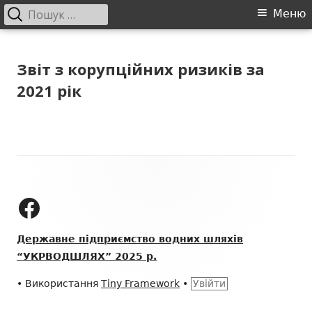
Пошук:
Головне
Меню
меню
Перейти
ДП "УКРВОДШЛЯХ"
Офіційний сайт компанії
до
Звіт з корупційних ризиків за
контенту
2021 рік
Зміст
колонтитулу
ДП "УКРВОДШЛЯХ" на Facebook
Державне підприємство водних шляхів
“УКРВОДШЛЯХ” 2025 р.
•
Використання
Tiny Framework
•
Увійти