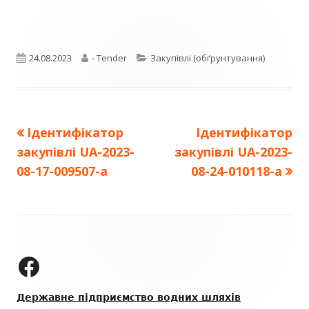
Опубліковано
Автор
Категорії
24.08.2023
- Tender
Закупівлі (обґрунтування)
Попередня
Наступна
Ідентифікатор
Ідентифікатор
Навігація
стаття:
стаття:
закупівлі UA-2023-
закупівлі UA-2023-
записів
08-17-009507-a
08-24-010118-a
Зміст
колонтитулу
ДП "УКРВОДШЛЯХ" на Facebook
Державне підприємство водних шляхів