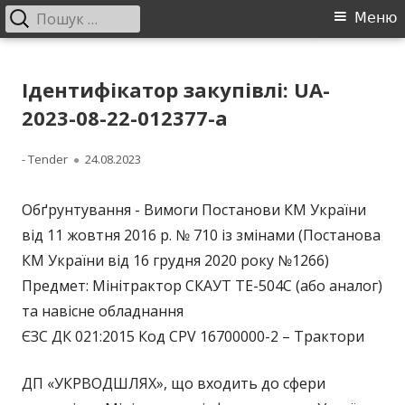
Пошук:
Головне
Меню
меню
Перейти
ДП "УКРВОДШЛЯХ"
Офіційний сайт компанії
до
Ідентифікатор закупівлі: UA-
контенту
2023-08-22-012377-a
Автор
Опубліковано
- Tender
24.08.2023
Обґрунтування - Вимоги Постанови КМ України
від 11 жовтня 2016 р. № 710 із змінами (Постанова
КМ України від 16 грудня 2020 року №1266)
Предмет: Мінітрактор СКАУТ ТЕ-504С (або аналог)
та навісне обладнання
ЄЗС ДК 021:2015 Код CPV 16700000-2 – Трактори
ДП «УКРВОДШЛЯХ», що входить до сфери