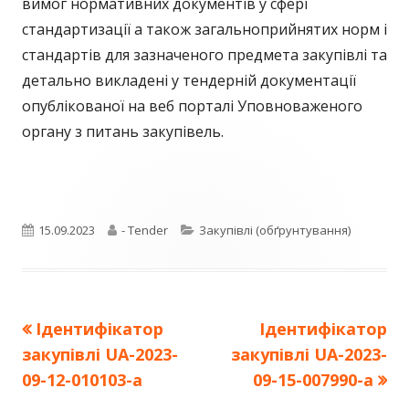
вимог нормативних документів у сфері
стандартизації а також загальноприйнятих норм і
стандартів для зазначеного предмета закупівлі та
детально викладені у тендерній документації
опублікованої на веб порталі Уповноваженого
органу з питань закупівель.
Опубліковано
Автор
Категорії
15.09.2023
- Tender
Закупівлі (обґрунтування)
Попередня
Наступна
Ідентифікатор
Ідентифікатор
Навігація
стаття:
стаття:
закупівлі UA-2023-
закупівлі UA-2023-
записів
09-12-010103-a
09-15-007990-a