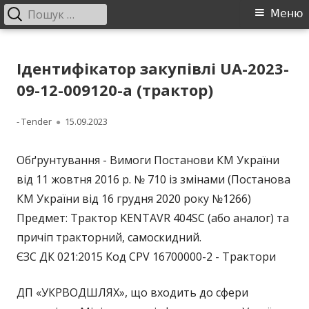
Пошук:
Головне
Меню
меню
Перейти
ДП "УКРВОДШЛЯХ"
Офіційний сайт компанії
до
Ідентифікатор закупівлі UA-2023-
контенту
09-12-009120-a (трактор)
Автор
Опубліковано
- Tender
15.09.2023
Обґрунтування - Вимоги Постанови КМ України
від 11 жовтня 2016 р. № 710 із змінами (Постанова
КМ України від 16 грудня 2020 року №1266)
Предмет: Трактор KENTAVR 404SC (або аналог) та
причіп тракторний, самоскидний.
ЄЗС ДК 021:2015 Код CPV 16700000-2 - Трактори
ДП «УКРВОДШЛЯХ», що входить до сфери