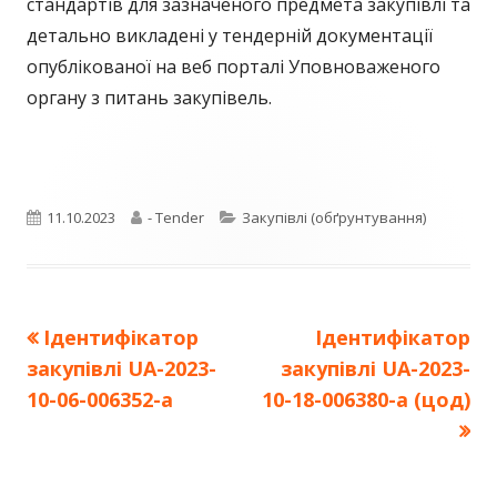
стандартів для зазначеного предмета закупівлі та
детально викладені у тендерній документації
опублікованої на веб порталі Уповноваженого
органу з питань закупівель.
Опубліковано
Автор
Категорії
11.10.2023
- Tender
Закупівлі (обґрунтування)
Попередня
Наступна
Ідентифікатор
Ідентифікатор
Навігація
стаття:
стаття:
закупівлі UA-2023-
закупівлі UA-2023-
записів
10-06-006352-a
10-18-006380-a (цод)