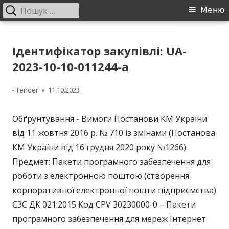
Пошук:
Головне
Меню
меню
Перейти
ДП "УКРВОДШЛЯХ"
Офіційний сайт компанії
до
Ідентифікатор закупівлі: UA-
контенту
2023-10-10-011244-a
Автор
Опубліковано
- Tender
11.10.2023
Обґрунтування - Вимоги Постанови КМ України
від 11 жовтня 2016 р. № 710 із змінами (Постанова
КМ України від 16 грудня 2020 року №1266)
Предмет: Пакети програмного забезпечення для
роботи з електронною поштою (створення
корпоративної електронної пошти підприємства)
ЄЗС ДК 021:2015 Код CPV 30230000-0 – Пакети
програмного забезпечення для мереж Інтернет