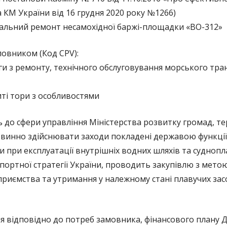
а КМ України від 16 грудня 2020 року №1266)
БЛАНК ПОВІДОМЛЕННЯ ПРО
італьний ремонт несамохідної баржі-площадки «ВО-312»
КОРУПЦІЮ
ловником (Код CPV):
ВИКРИВАЧАМ КОРУПЦІЇ
уги з ремонту, технічного обслуговування морського тра
БАЗА ЗНАНЬ ДЕКЛАРАНТА
иті тори з особливостями
ОЦІНКА КОРУПЦІЙНИХ РИЗИКІВ
АНТИКОРУПЦІЙНІ ПОЛІТИКИ
о сфери управління Міністерства розвитку громад, те
повинно здійснювати заходи покладені державою функції
ки при експлуатації внутрішніх водних шляхів та судноп
ортної стратегії України, проводить закупівлю з мето
приємства та утримання у належному стані плавучих засо
я відповідно до потреб замовника, фінансового план