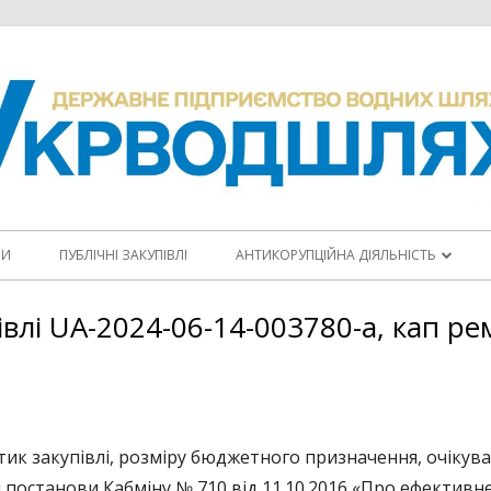
НИ
ПУБЛІЧНІ ЗАКУПІВЛІ
АНТИКОРУПЦІЙНА ДІЯЛЬНІСТЬ
ПОВІДОМИТИ ПРО КОРУПЦІЮ
івлі UA-2024-06-14-003780-a, кап р
КОДЕКС ЕТИКИ
АНТИКОРУПЦІЙНІ ПРОГРАМИ
ПЛАНИ ЗАХОДІВ
тик закупівлі, розміру бюджетного призначення, очікува
постанови Кабміну № 710 від 11.10.2016 «Про ефектив
ЩОРІЧНІ ЗВІТИ