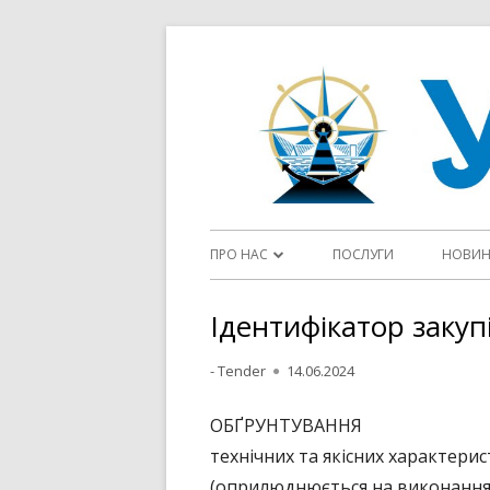
Перейти
до
контенту
Головне
ПРО НАС
ПОСЛУГИ
НОВИ
меню
ДІЯЛЬНІСТЬ ДП “УКРВОДШЛЯХ”
Ідентифікатор закуп
СТАТУТ
Автор
Опубліковано
- Tender
14.06.2024
ФЛОТ
ОБҐРУНТУВАННЯ
ЦІЛІ ТА ПОЛІТИКИ У СФЕРІ ЯКОСТІ
технічних та якісних характерис
(оприлюднюється на виконання 
ОГОЛОШЕННЯ