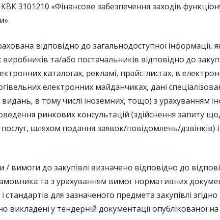
КВК 3101210 «Фінансове забезпечення заходів функціону
и».
рахована відповідно до загальнодоступної інформації, я
х виробників та/або постачальників відповідно до закупі
ектронних каталогах, рекламі, прайс-листах, в електрон
оргівельних електронних майданчиках, дані спеціалізов
 видань, в тому числі іноземних, тощо) з урахуванням 
оведення ринкових консультацій (здійснення запиту щод
 послуг, шляхом подання заявок/повідомлень/дзвінків) 
ки / вимоги до закупівлі визначено відповідно до відпові
амовника та з урахуванням вимог нормативних документ
 стандартів для зазначеного предмета закупівлі згідно
но викладені у тендерній документації опублікованої н