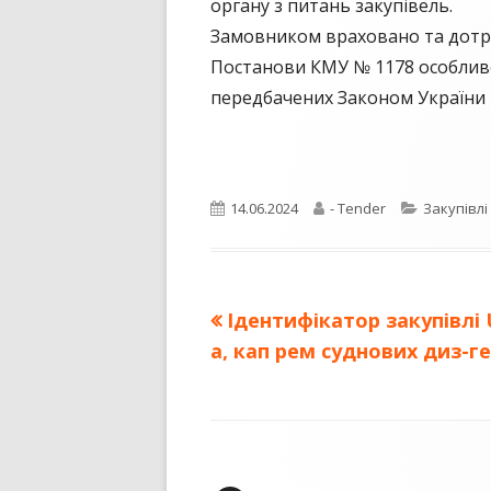
органу з питань закупівель.
Замовником враховано та дотрим
Постанови КМУ № 1178 особливос
передбачених Законом України «
Опубліковано
Автор
Категорії
14.06.2024
- Tender
Закупівлі
Попередня
Ідентифікатор закупівлі 
Навігація
стаття:
a, кап рем суднових диз-г
записів
Зміст
колонтитулу