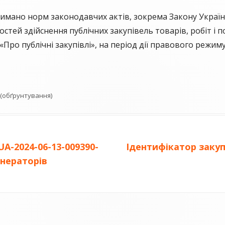
ано норм законодавчих актів, зокрема Закону України 
тей здійснення публічних закупівель товарів, робіт і п
Про публічні закупівлі», на період дії правового режиму
 (обґрунтування)
Наступна
UA-2024-06-13-009390-
Ідентифікатор закупі
стаття:
енераторів