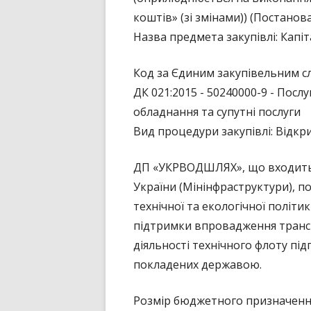
коштів» (зі змінами)) (Постанов
ПУБЛІЧНИЙ ДОГОВІР
Назва предмета закупівлі: Кап
Код за Єдиним закупівельним с
ДК 021:2015 - 50240000-9 - Посл
обладнання та супутні послуги
Вид процедури закупівлі: Відкр
ДП «УКРВОДШЛЯХ», що входить д
України (Мінінфраструктури), 
технічної та екологічної політи
підтримки впровадження трансп
діяльності технічного флоту під
покладених державою.
Розмір бюджетного призначенн