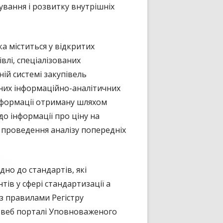
вання і розвитку внутрішніх
ка міститься у відкритих
влі, спеціалізованих
ній системі закупівель
аних інформаційно-аналітичних
інформації отриману шляхом
о інформації про ціну на
і проведення аналізу попередніх
дно до стандартів, які
ів у сфері стандартизації а
 з правилами Регістру
а веб порталі Уповноваженого