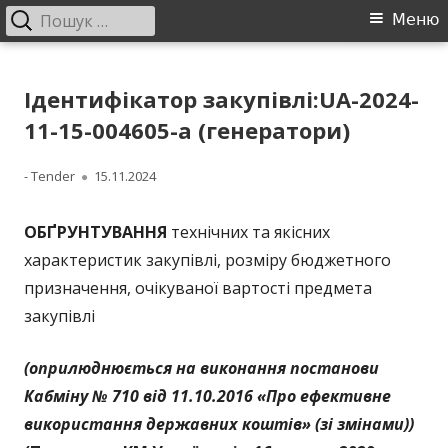
Пошук:
Головне
Меню
меню
Перейти
ДП "УКРВОДШЛЯХ"
Офіційний сайт компанії
до
Ідентифікатор закупівлі:UA-2024-
контенту
11-15-004605-a (генератори)
Автор
Опубліковано
- Tender
15.11.2024
ОБҐРУНТУВАННЯ
технічних та якісних
характеристик закупівлі, розміру бюджетного
призначення, очікуваної вартості предмета
закупівлі
(оприлюднюється на виконання постанови
Кабміну № 710 від 11.10.2016 «Про ефективне
використання державних коштів» (зі змінами))