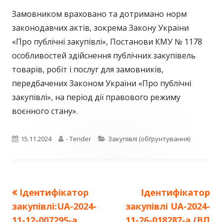
Замовником враховано та дотримано норм
законодавчих актів, зокрема Закону України
«Про публічні закупівлі», Постанови КМУ № 1178
особливостей здійснення публічних закупівель
товарів, робіт і послуг для замовників,
передбачених Законом України «Про публічні
закупівлі», на період дії правового режиму
воєнного стану».
Опубліковано
Автор
Категорії
15.11.2024
- Tender
Закупівлі (обґрунтування)
Попередня
Наступна
Ідентифікатор
Ідентифікатор
Навігація
стаття:
стаття:
закупівлі:UA-2024-
закупівлі UA-2024-
записів
11-12-007295-a
11-26-018287-a (ВП