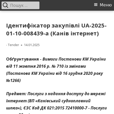
Пошук:
Головне
Меню
меню
Перейти
ДП "УКРВОДШЛЯХ"
Офіційний сайт компанії
до
Ідентифікатор закупівлі UA-2025-
контенту
01-10-008439-a (Канів інтернет)
Автор
Опубліковано
- Tender
14.01.2025
Обґрунтування -
Вимоги Постанови КМ України
від 11 жовтня 2016 р. № 710 із змінами
(Постанова КМ України від 16 грудня 2020 року
№1266)
Предмет: Послуги з надання доступу до мережі
Інтернет (ВП «Канівський судноплавний
шлюз»),
ЄЗС Код
ДК 021:2015 72410000-7 - Послуги