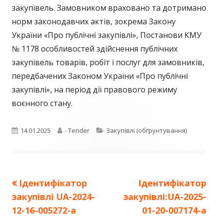
закупівель. Замовником враховано та дотримано
норм законодавчих актів, зокрема Закону
України «Про публічні закупівлі», Постанови КМУ
№ 1178 особливостей здійснення публічних
закупівель товарів, робіт і послуг для замовників,
передбачених Законом України «Про публічні
закупівлі», на період дії правового режиму
воєнного стану.
Опубліковано
Автор
Категорії
14.01.2025
- Tender
Закупівлі (обґрунтування)
Попередня
Наступна
Ідентифікатор
Ідентифікатор
Навігація
стаття:
стаття:
закупівлі UA-2024-
закупівлі:UA-2025-
записів
12-16-005272-a
01-20-007174-a