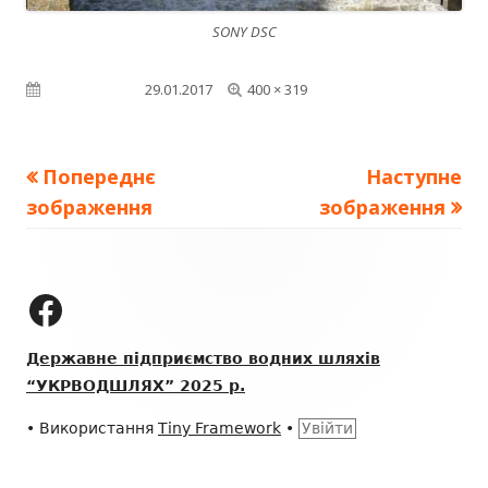
SONY DSC
Повний
Опубліковано
29.01.2017
400 × 319
розмір
Попереднє
Наступне
зображення
зображення
Зміст
колонтитулу
ДП "УКРВОДШЛЯХ" на Facebook
Державне підприємство водних шляхів
“УКРВОДШЛЯХ” 2025 р.
•
Використання
Tiny Framework
•
Увійти