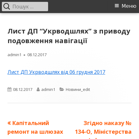
Пошук:
Головне
Меню
меню
Перейти
ДП "УКРВОДШЛЯХ"
Офіційний сайт компанії
до
Лист ДП “Укрводшлях” з приводу
контенту
подовження навігації
Автор
Опубліковано
admin1
08.12.2017
Лист ДП Укрводшлях від 06 грудня 2017
Опубліковано
Автор
Категорії
08.12.2017
admin1
Новини_edit
Попередня
Наступна
Капітальний
Згідно наказу №
Навігація
стаття:
стаття:
ремонт на шлюзах
134-О, Міністерства
записів