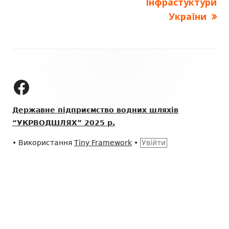
Інфрастуктури
України
Зміст
колонтитулу
ДП "УКРВОДШЛЯХ" на Facebook
Державне підприємство водних шляхів
“УКРВОДШЛЯХ” 2025 р.
•
Використання
Tiny Framework
•
Увійти