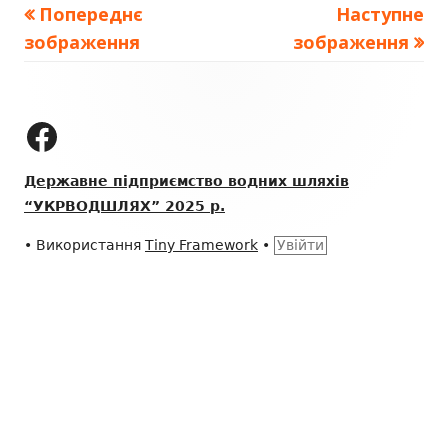
Попереднє
Наступне
зображення
зображення
Зміст
колонтитулу
ДП "УКРВОДШЛЯХ" на Facebook
Державне підприємство водних шляхів
“УКРВОДШЛЯХ” 2025 р.
•
Використання
Tiny Framework
•
Увійти