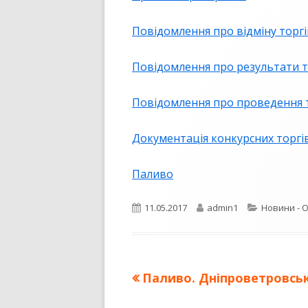
ПУБЛІЧНИЙ ДОГОВІР
Повідомлення про відміну торгі
Повідомлення про результати т
Повідомлення про проведення 
Документація конкурсних торгі
Паливо
Опубліковано
Автор
Категорії
11.05.2017
admin1
Новини - 
Попередня
Паливо. Дніпроветровськ
Навігація
стаття: