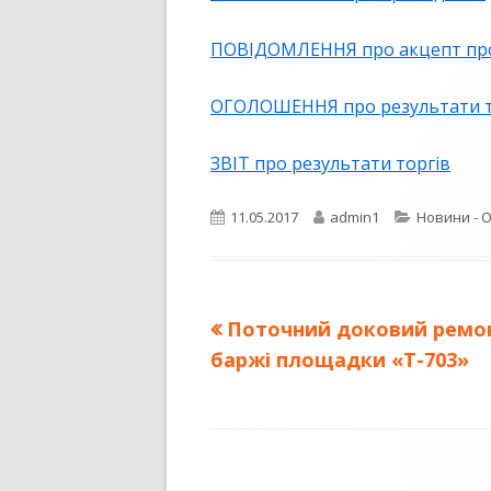
ПУБЛІЧНИЙ ДОГОВІР
ПОВІДОМЛЕННЯ про акцепт про
ОГОЛОШЕННЯ про результати т
ЗВІТ про результати торгів
Опубліковано
Автор
Категорії
11.05.2017
admin1
Новини - 
Попередня
Поточний доковий ремон
Навігація
стаття:
баржі площадки «Т-703»
записів
Зміст