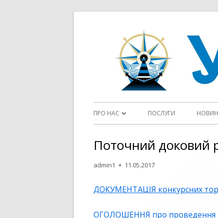
Перейти
до
контенту
Головне
ПРО НАС
ПОСЛУГИ
НОВИ
меню
ДІЯЛЬНІСТЬ ДП “УКРВОДШЛЯХ”
Поточний доковий р
СТАТУТ
Автор
Опубліковано
admin1
11.05.2017
ФЛОТ
ДОКУМЕНТАЦІЯ конкурсних тор
ЦІЛІ ТА ПОЛІТИКИ У СФЕРІ ЯКОСТІ
ОГОЛОШЕННЯ про проведення
ОГОЛОШЕННЯ