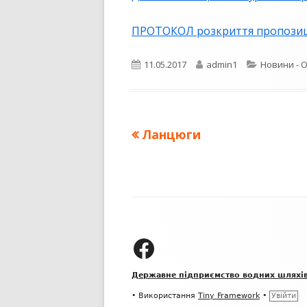
ПУБЛІЧНИЙ ДОГОВІР
ПРОТОКОЛ розкриття пропозиці
Опубліковано
Автор
Категорії
11.05.2017
admin1
Новини - 
Попередня
Ланцюги
Навігація
стаття:
записів
Зміст
колонтитулу
ДП "УКРВОДШЛЯХ" на Facebook
Державне підприємство водних шляхі
•
Використання
Tiny Framework
•
Увійти