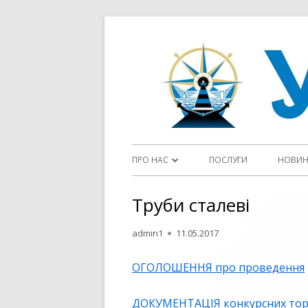
Перейти
до
контенту
Головне
ПРО НАС
ПОСЛУГИ
НОВИ
меню
ДІЯЛЬНІСТЬ ДП “УКРВОДШЛЯХ”
Труби сталеві
СТАТУТ
Автор
Опубліковано
admin1
11.05.2017
ФЛОТ
ОГОЛОШЕННЯ про проведення
ЦІЛІ ТА ПОЛІТИКИ У СФЕРІ ЯКОСТІ
ДОКУМЕНТАЦІЯ конкурсних тор
ОГОЛОШЕННЯ