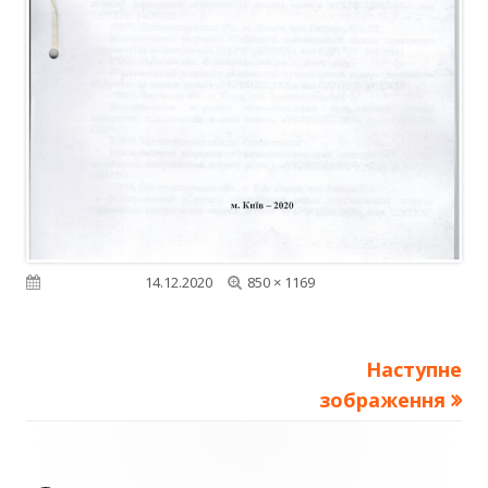
Повний
Опубліковано
14.12.2020
850 × 1169
розмір
Наступне
зображення
Зміст
колонтитулу