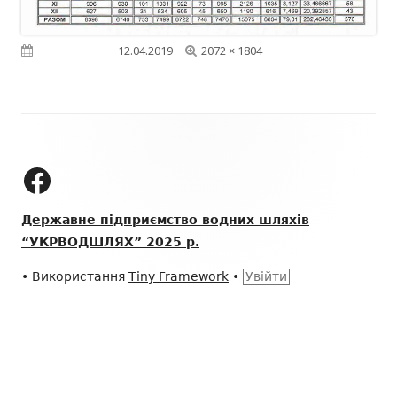
Повний
Опубліковано
12.04.2019
2072 × 1804
розмір
Зміст
колонтитулу
ДП "УКРВОДШЛЯХ" на Facebook
Державне підприємство водних шляхів
“УКРВОДШЛЯХ” 2025 р.
•
Використання
Tiny Framework
•
Увійти