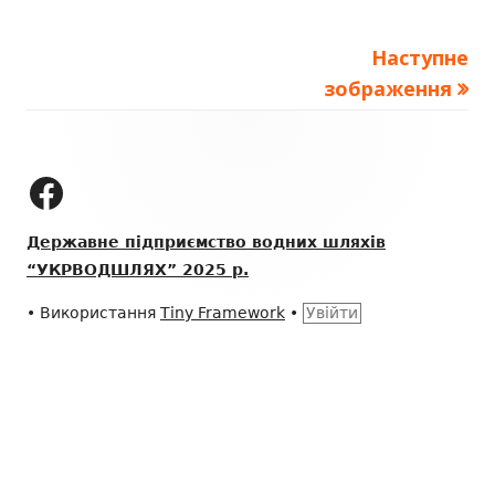
розмір
Наступне
зображення
Зміст
колонтитулу
ДП "УКРВОДШЛЯХ" на Facebook
Державне підприємство водних шляхів
“УКРВОДШЛЯХ” 2025 р.
•
Використання
Tiny Framework
•
Увійти