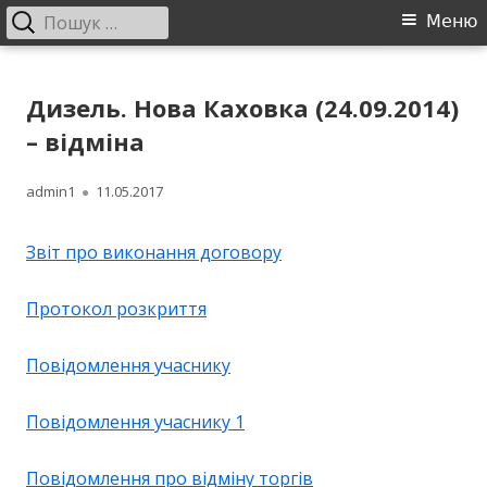
Пошук:
Головне
Меню
меню
Перейти
ДП "УКРВОДШЛЯХ"
Офіційний сайт компанії
до
Дизель. Нова Каховка (24.09.2014)
контенту
– відміна
Автор
Опубліковано
admin1
11.05.2017
Звіт про виконання договору
Протокол розкриття
Повідомлення учаснику
Повідомлення учаснику 1
Повідомлення про відміну торгів