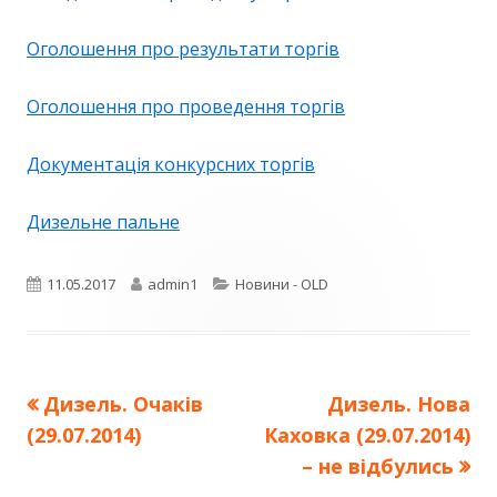
Оголошення про результати торгів
Оголошення про проведення торгів
Документація конкурсних торгів
Дизельне пальне
Опубліковано
Автор
Категорії
11.05.2017
admin1
Новини - OLD
Попередня
Наступна
Дизель. Очаків
Дизель. Нова
Навігація
стаття:
стаття:
(29.07.2014)
Каховка (29.07.2014)
записів
– не відбулись