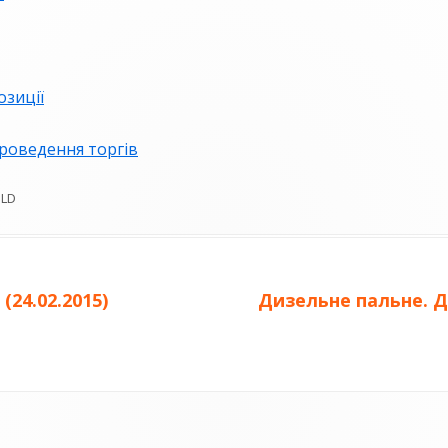
БЛАНК ПОВІДОМЛЕННЯ ПРО
КОРУПЦІЮ
зиції
ВИКРИВАЧАМ КОРУПЦІЇ
БАЗА ЗНАНЬ ДЕКЛАРАНТА
роведення торгів
ОЦІНКА КОРУПЦІЙНИХ РИЗИКІВ
OLD
АНТИКОРУПЦІЙНІ ПОЛІТИКИ
Наступна
(24.02.2015)
Дизельне пальне. Дн
стаття: