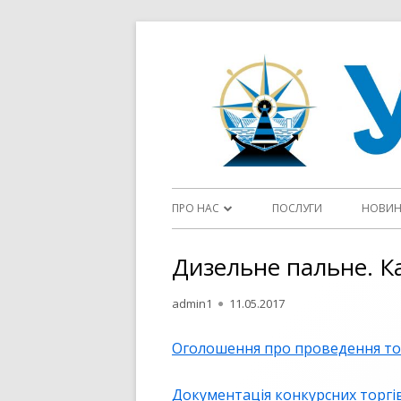
Перейти
до
контенту
Головне
ПРО НАС
ПОСЛУГИ
НОВИ
меню
ДІЯЛЬНІСТЬ ДП “УКРВОДШЛЯХ”
Дизельне пальне. Ка
СТАТУТ
Автор
Опубліковано
admin1
11.05.2017
ФЛОТ
Оголошення про проведення то
ЦІЛІ ТА ПОЛІТИКИ У СФЕРІ ЯКОСТІ
Документація конкурсних торгі
ОГОЛОШЕННЯ