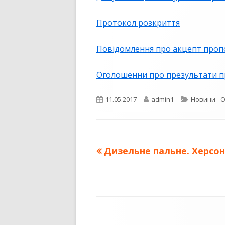
ПУБЛІЧНИЙ ДОГОВІР
Протокол розкриття
Повідомлення про акцепт пропо
Оголошенни про презультати п
Опубліковано
Автор
Категорії
11.05.2017
admin1
Новини - 
Попередня
Дизельне пальне. Херсон 
Навігація
стаття:
записів
Зміст