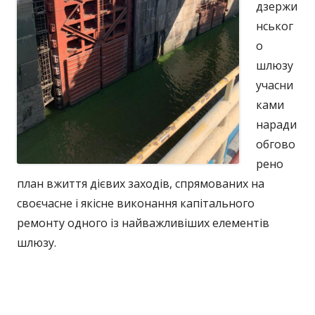
дзержи
нськог
о
шлюзу
учасни
ками
наради
обгово
рено
план вжиття дієвих заходів, спрямованих на
своєчасне і якісне виконання капітального
ремонту одного із найважливіших елементів
шлюзу.