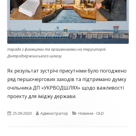
Нарада з фахівцями та працівниками на территоріїї
Днепродзержинського шлюзу
Як результат зустрічі присутніми було погоджено
ряд першочергових заходів та підтримано думку
очільника ДП «УКРВОДШЛЯХ» щодо важливості
проекту для іміджу держави.
Опубліковано
Автор
Категорії
25.09.2020
Адміністратор
Новини - OLD