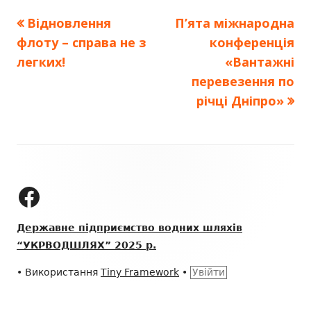
Попередня
Наступна
Відновлення
П’ята міжнародна
Навігація
стаття:
стаття:
флоту – справа не з
конференція
записів
легких!
«Вантажні
перевезення по
річці Дніпро»
Зміст
колонтитулу
ДП "УКРВОДШЛЯХ" на Facebook
Державне підприємство водних шляхів
“УКРВОДШЛЯХ” 2025 р.
•
Використання
Tiny Framework
•
Увійти