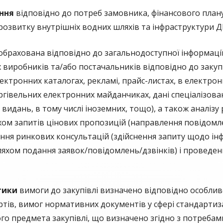
ння
відповідно до потреб замовника, фінансового план
 розвитку внутрішніх водних шляхів та інфраструктури
обрахована відповідно до загальнодоступної інформації,
х виробників та/або постачальників відповідно до закупі
ектронних каталогах, рекламі, прайс-листах, в електрон
оргівельних електронних майданчиках, дані спеціалізов
видань, в тому числі іноземних, тощо), а також аналізу
хом запитів цінових пропозицій (направлення повідомле
ня ринкових консультацій (здійснення запиту щодо інф
ляхом подання заявок/повідомлень/дзвінків) і проведен
стики
вимоги до закупівлі визначено відповідно особлив
ртів, вимог нормативних документів у сфері стандартиз
ого предмета закупівлі, що визначено згідно з потреба