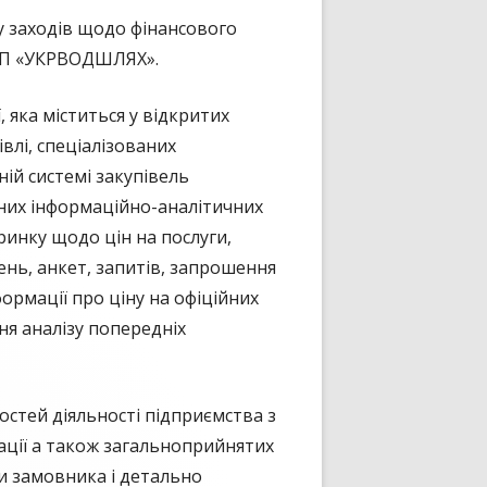
у заходів щодо фінансового
 ДП «УКРВОДШЛЯХ».
 яка міститься у відкритих
влі, спеціалізованих
ній системі закупівель
аних інформаційно-аналітичних
 ринку щодо цін на послуги,
нь, анкет, запитів, запрошення
ормації про ціну на офіційних
ня аналізу попередніх
остей діяльності підприємства з
ації а також загальноприйнятих
ми замовника і детально