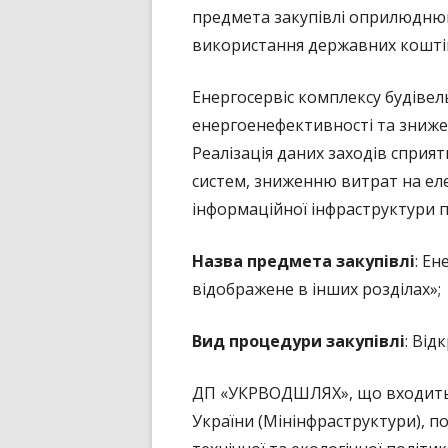
предмета закупівлі оприлюднюю
використання державних коштів»
Енергосервіс комплексу будіве
енергоенефективності та зниже
Реалізація даних заходів сприя
систем, зниженню витрат на ел
інформаційної інфраструктури 
Назва предмета закупівлі
: Е
відображене в інших розділах»;
Вид процедури закупівлі
: Від
ДП «УКРВОДШЛЯХ», що входить д
України (Мінінфраструктури), 