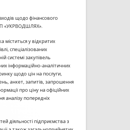
аходів щодо фінансового
 ДП «УКРВОДШЛЯХ».
ка міститься у відкритих
влі, спеціалізованих
ній системі закупівель
аних інформаційно-аналітичних
 ринку щодо цін на послуги,
нь, анкет, запитів, запрошення
ормації про ціну на офіційних
ня аналізу попередніх
стей діяльності підприємства з
ації а також загальноприйнятих