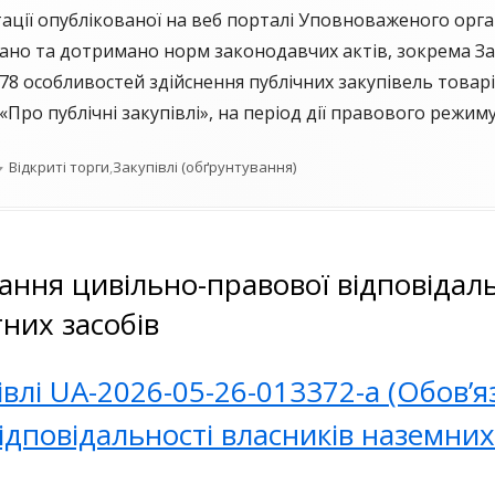
ації опублікованої на веб порталі Уповноваженого орга
ано та дотримано норм законодавчих актів, зокрема Зак
8 особливостей здійснення публічних закупівель товарів
Про публічні закупівлі», на період дії правового режиму
Категорії
Відкриті торги
,
Закупівлі (обґрунтування)
ання цивільно-правової відповідаль
них засобів
івлі UA-2026-05-26-013372-a (Обов’
ідповідальності власників наземни