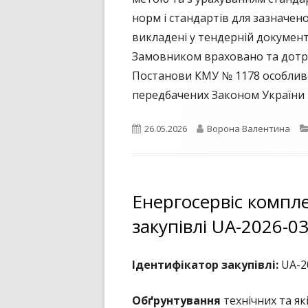
норм і стандартів для зазначен
викладені у тендерній документ
Замовником враховано та дотрим
Постанови КМУ № 1178 особливос
передбачених Законом України «
Опубліковано
Автор
26.05.2026
Ворона Валентина
Енергосервіс компл
закупівлі UA-2026-03
Ідентифікатор закупівлі:
UA-2
Обґрунтування
технічних та я