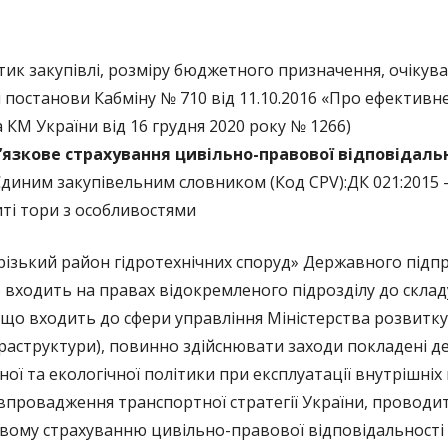
тик закупівлі, розміру бюджетного призначення, очікува
постанови Кабміну № 710 від 11.10.2016 «Про ефектив
а КМ України від 16 грудня 2020 року № 1266)
’язкове страхування цивільно-правової відповідаль
 Єдиним закупівельним словником (Код CPV):ДК 021:2015 
иті тори з особливостями
різький район гідротехнічних споруд» Державного підп
 входить на правах відокремленого підрозділу до скла
о входить до сфери управління Міністерства розвитку 
фраструктури), повинно здійснювати заходи покладені 
ної та екологічної політики при експлуатації внутрішні
 впровадження транспортної стратегії України, проводи
вому страхуванню цивільно-правової відповідальності