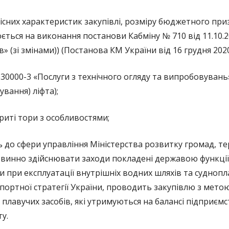
БЛАНК ПОВІДОМЛЕННЯ ПРО
якісних характеристик закупівлі, розміру бюджетного при
КОРУПЦІЮ
ється на виконання постанови Кабміну № 710 від 11.10.
 (зі змінами)) (Постанова КМ України від 16 грудня 2020
ВИКРИВАЧАМ КОРУПЦІЇ
БАЗА ЗНАНЬ ДЕКЛАРАНТА
1630000-3 «Послуги з технічного огляду та випробовувань
ування) ліфта);
ОЦІНКА КОРУПЦІЙНИХ РИЗИКІВ
криті тори з особливостями;
АНТИКОРУПЦІЙНІ ПОЛІТИКИ
о сфери управління Міністерства розвитку громад, те
повинно здійснювати заходи покладені державою функції
ки при експлуатації внутрішніх водних шляхів та судноп
ортної стратегії України, проводить закупівлю з мето
 плавучих засобів, які утримуються на балансі підприєм
у.