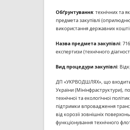
ПУБЛІЧНИЙ ДОГОВІР
Обґрунтування
: технічних та 
предмета закупівлі (оприлюдню
використання державних коштів»
Назва предмета закупівлі
: 7
експертизи (технічного діагност
Вид процедури закупівлі
: Від
ДП «УКРВОДШЛЯХ», що входить д
України (Мінінфраструктури), 
технічної та екологічної політи
підтримки впровадження трансп
від корозії зовнішніх поверхонь
функціонування технічного флот