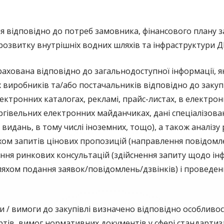
 відповідно до потреб замовника, фінансового плану з
 розвитку внутрішніх водних шляхів та інфраструктури
рахована відповідно до загальнодоступної інформації, я
х виробників та/або постачальників відповідно до закупі
ектронних каталогах, рекламі, прайс-листах, в електрон
оргівельних електронних майданчиках, дані спеціалізов
видань, в тому числі іноземних, тощо), а також аналізу
хом запитів цінових пропозицій (направлення повідомле
ня ринкових консультацій (здійснення запиту щодо інф
ляхом подання заявок/повідомлень/дзвінків) і проведен
ки / вимоги до закупівлі визначено відповідно особливо
ртів, вимог нормативних документів у сфері стандартиз