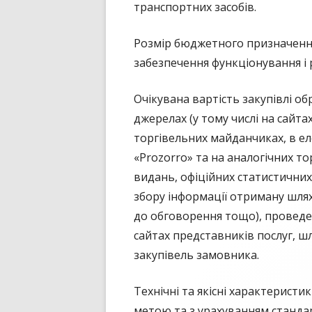
транспортних засобів.
Розмір бюджетного призначення
забезпечення функціонування і
Очікувана вартість закупівлі об
джерелах (у тому числі на сайта
торгівельних майданчиках, в ел
«Prozorro» та на аналогічних т
видань, офіційних статистичних 
збору інформації отриману шля
до обговорення тощо), проведен
сайтах представників послуг, ш
закупівель замовника.
Технічні та якісні характеристи
метою та з урахуванням станда