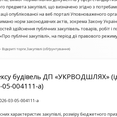
ого предмета закупівлі, що визначено згідно з потреба
ації опублікованої на веб порталі Уповноваженого орган
ано норм законодавчих актів, зокрема Закону України 
тей здійснення публічних закупівель товарів, робіт і п
Про публічні закупівлі», на період дії правового режиму
Категорії
Відкриті торги
,
Закупівлі (обґрунтування)
ексу будівель ДП «УКРВОДШЛЯХ» (і
-05-004111-a)
026-03-05-004111-a
кісних характеристик закупівлі, розміру бюджетного при