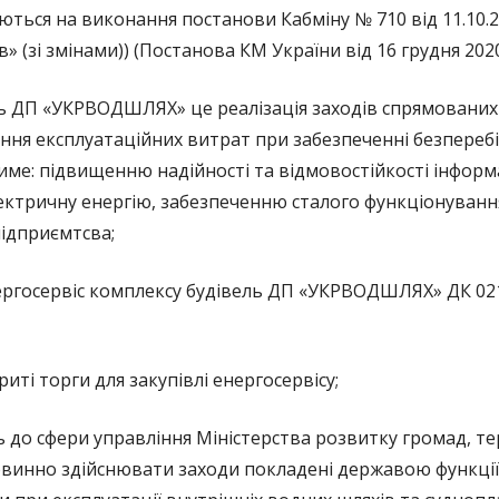
ться на виконання постанови Кабміну № 710 від 11.10.
 (зі змінами)) (Постанова КМ України від 16 грудня 2020
ль ДП «УКРВОДШЛЯХ» це реалізація заходів спрямовани
ння експлуатаційних витрат при забезпеченні безперебі
тиме: підвищенню надійності та відмовостійкості інфор
ектричну енергію, забезпеченню сталого функціонування
підприємтсва;
нергосервіс комплексу будівель ДП «УКРВОДШЛЯХ» ДК 021
криті торги для закупівлі енергосервісу;
о сфери управління Міністерства розвитку громад, те
повинно здійснювати заходи покладені державою функції