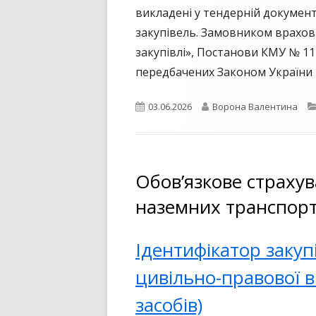
викладені у тендерній документ
закупівель. Замовником врахов
закупівлі», Постанови КМУ № 117
передбачених Законом України «
Опубліковано
Автор
03.06.2026
Ворона Валентина
Обов’язкове страхув
наземних транспорт
Ідентифікатор закуп
цивільно-правової в
засобів)