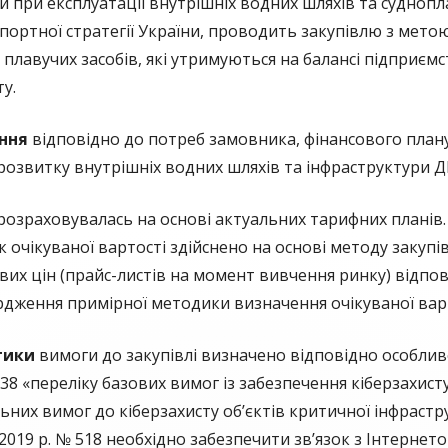
ки при експлуатації внутрішніх водних шляхів та судноп
ортної стратегії України, проводить закупівлю з мето
 плавучих засобів, які утримуються на балансі підприєм
у.
ння
відповідно до потреб замовника, фінансового план
 розвитку внутрішніх водних шляхів та інфраструктури
розраховувалась на основі актуальних тарифних планів. 
к очікуваної вартості здійснено на основі методу закупі
вих цін (прайс-листів на момент вивчення ринку) відпо
ердження примірної методики визначення очікуваної варт
стики
вимоги до закупівлі визначено відповідно особлив
8 «переліку базових вимог із забезпечення кіберзахисту
ьних вимог до кіберзахисту об’єктів критичної інфрас
019 р. № 518 необхідно забезпечити зв’язок з Інтернет