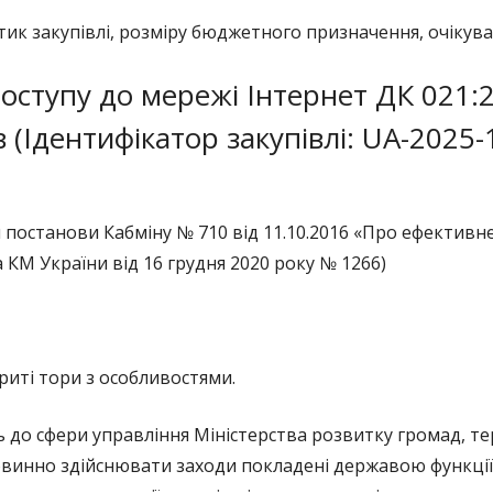
тик закупівлі, розміру бюджетного призначення, очікува
БЛАНК ПОВІДОМЛЕННЯ ПРО
КОРУПЦІЮ
оступу до мережі Інтернет ДК 021:2
ВИКРИВАЧАМ КОРУПЦІЇ
 (Ідентифікатор закупівлі: UA-2025-
БАЗА ЗНАНЬ ДЕКЛАРАНТА
ОЦІНКА КОРУПЦІЙНИХ РИЗИКІВ
постанови Кабміну № 710 від 11.10.2016 «Про ефектив
АНТИКОРУПЦІЙНІ ПОЛІТИКИ
а КМ України від 16 грудня 2020 року № 1266)
криті тори з особливостями.
о сфери управління Міністерства розвитку громад, те
повинно здійснювати заходи покладені державою функції