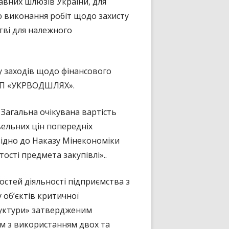
лавних шлюзів України, для
ю виконання робіт щодо захисту
стві для належного
у заходів щодо фінансового
 ДП «УКРВОДШЛЯХ».
Загальна очікувана вартість
вельних цін попередніх
відно до Наказу Мінекономіки
ості предмета закупівлі»..
остей діяльності підприємства з
 об’єктів критичної
труктури» затвердженим
ом з використанням двох та