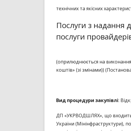
технічних та якісних характерис
ПУБЛІЧНИЙ ДОГОВІР
Послуги з надання д
послуги провайдерів
(оприлюднюється на виконання 
коштів» (зі змінами)) (Постанов
Вид процедури закупівлі
: Від
ДП «УКРВОДШЛЯХ», що входить д
України (Мінінфраструктури), 