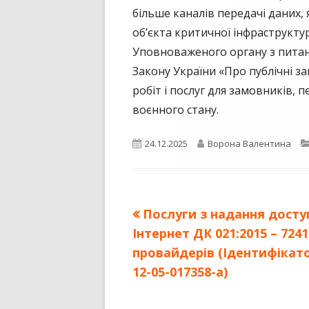
більше каналів передачі даних,
об’єкта критичної інфраструкту
Уповноваженого органу з питан
Закону України «Про публічні з
робіт і послуг для замовників, 
воєнного стану.
Опубліковано
Автор
24.12.2025
Ворона Валентина
Попередня
Послуги з надання досту
Навігація
стаття:
Інтернет ДК 021:2015 – 7241
записів
провайдерів (Ідентифікатор
12-05-017358-a)