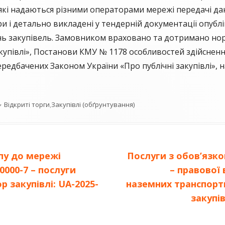
 які надаються різними операторами мережі передачі да
ри і детально викладені у тендерній документації опублі
ь закупівель. Замовником враховано та дотримано нор
акупівлі», Постанови КМУ № 1178 особливостей здійсненн
передбачених Законом України «Про публічні закупівлі», 
Категорії
Відкриті торги
,
Закупівлі (обґрунтування)
Наступна
пу до мережі
Послуги з обов’язко
стаття:
0000-7 – послуги
– правової 
 закупівлі: UA-2025-
наземних транспортн
закупів