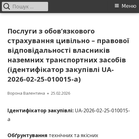
Пошук:
Головне
Меню
меню
Перейти
ДП "УКРВОДШЛЯХ"
Офіційний сайт компанії
до
Послуги з обов’язкового
контенту
страхування цивільно – правової
відповідальності власників
наземних транспортних засобів
(ідентифікатор закупівлі UA-
2026-02-25-010015-a)
Автор
Опубліковано
Ворона Валентина
25.02.2026
Ідентифікатор закупівлі:
UA-2026-02-25-010015-
a
Обґрунтування
технічних та якісних