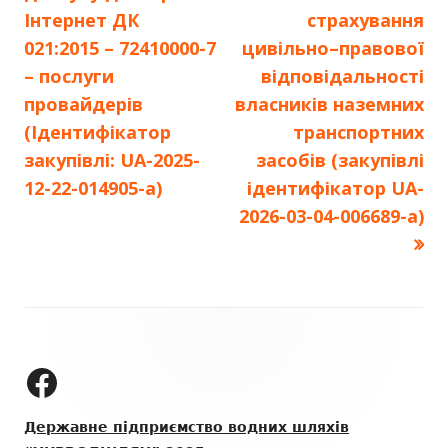
записів
Інтернет ДК
страхування
021:2015 – 72410000-7
цивільно–правової
– послуги
відповідальності
провайдерів
власників наземних
(Ідентифікатор
транспортних
закупівлі: UA-2025-
засобів (закупівлі
12-22-014905-a)
ідентифікатор UA-
2026-03-04-006689-a)
Зміст
колонтитулу
ДП "УКРВОДШЛЯХ" на Facebook
Державне підприємство водних шляхів