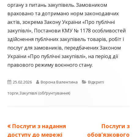
органу з питань закупівель. Замовником
враховано та дотримано норм законодавчих
актів, зокрема Закону України «Про публічні
закупівлі», Постанови КМУ № 1178 особливостей
здійснення публічних закупівель товарів, робіт і
послуг для замовників, передбачених Законом
України «Про публічні закупівлі», на період дії
правового режиму воєнного стану.
Опубліковано
Автор
Категорії
25.02.2026
Ворона Валентина
Відкриті
торги
,
Закупівлі (обґрунтування)
Попередня
Наступна
Послуги з надання
Послуги з
Навігація
стаття:
стаття:
доступу до мережі
обов’язкового