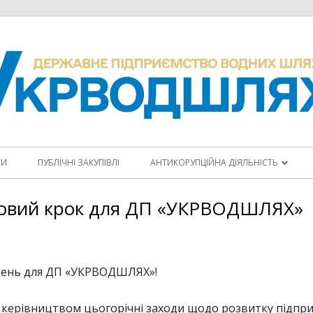
НИ
ПУБЛІЧНІ ЗАКУПІВЛІ
АНТИКОРУПЦІЙНА ДІЯЛЬНІСТЬ
ПОВІДОМИТИ ПРО КОРУПЦІЮ
 новий крок для ДП «УКРВОДШЛЯХ»
КОДЕКС ЕТИКИ
АНТИКОРУПЦІЙНІ ПРОГРАМИ
 день для ДП «УКРВОДШЛЯХ»!
ПЛАНИ ЗАХОДІВ
ерівництвом цьогорічні заходи щодо розвитку підприєм
ЩОРІЧНІ ЗВІТИ