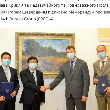
лава Криклія та Надзвичайного та Повноважного Посла 
БЛАНК ПОВІДОМЛЕННЯ ПРО
ЯХ» Ігорем Шевердіним підписано Меморандум про вза
КОРУПЦІЮ
 14th Bureau Group (CRCC14).
ВИКРИВАЧАМ КОРУПЦІЇ
БАЗА ЗНАНЬ ДЕКЛАРАНТА
ОЦІНКА КОРУПЦІЙНИХ РИЗИКІВ
АНТИКОРУПЦІЙНІ ПОЛІТИКИ