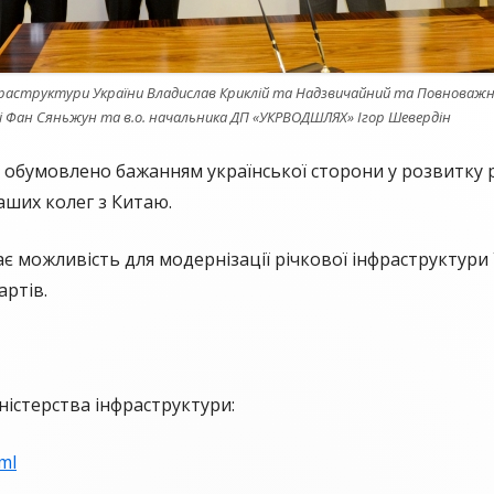
раструктури України Владислав Криклій та Надзвичайний та Повноважн
ні Фан Сяньжун та в.о. начальника ДП «УКРВОДШЛЯХ» Ігор Шевердін
обумовлено бажанням української сторони у розвитку р
ших колег з Китаю.
є можливість для модернізації річкової інфраструктури 
артів.
ністерства інфраструктури:
ml