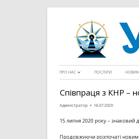
Перейти
до
контенту
Головне
ПРО НАС
ПОСЛУГИ
НОВИ
меню
ДІЯЛЬНІСТЬ ДП “УКРВОДШЛЯХ”
Співпраця з КНР –
СТАТУТ
Автор
Опубліковано
Адміністратор
16.07.2020
ФЛОТ
15 липня 2020 року – знаковий
ЦІЛІ ТА ПОЛІТИКИ У СФЕРІ ЯКОСТІ
Продовжуючи розпочаті новим к
ОГОЛОШЕННЯ