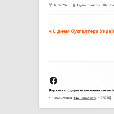
Опубліковано
Автор
Кат
16.07.2020
Адміністратор
Нов
Попередня
С днем бухгалтера Украї
Навігація
стаття:
записів
Зміст
колонтитулу
ДП "УКРВОДШЛЯХ" на Facebook
Державне підприємство водних шляхі
•
Використання
Tiny Framework
•
Увійти