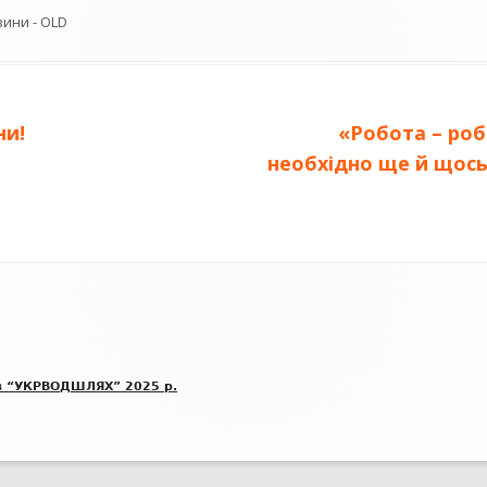
егорії
ини - OLD
Наступна
ни!
«Робота – роб
стаття:
необхідно ще й щось
в “УКРВОДШЛЯХ” 2025 р.