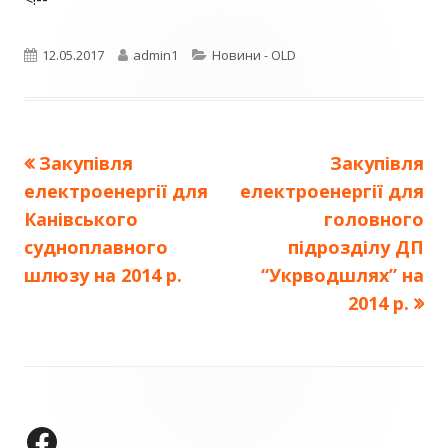
Опубліковано
Автор
Категорії
12.05.2017
admin1
Новини - OLD
Попередня
Наступна
Закупівля
Закупівля
Навігація
стаття:
стаття:
електроенергії для
електроенергії для
записів
Канівського
головного
судноплавного
підрозділу ДП
шлюзу на 2014 р.
“Укрводшлях” на
2014 р.
Зміст
колонтитулу
ДП "УКРВОДШЛЯХ" на Facebook