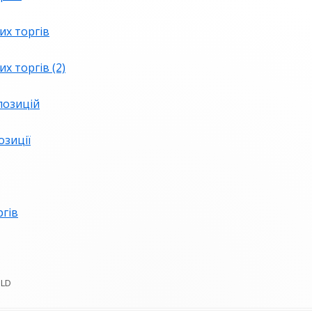
БЛАНК ПОВІДОМЛЕННЯ ПРО
их торгів
КОРУПЦІЮ
х торгів (2)
ВИКРИВАЧАМ КОРУПЦІЇ
БАЗА ЗНАНЬ ДЕКЛАРАНТА
позицій
ОЦІНКА КОРУПЦІЙНИХ РИЗИКІВ
зиції
АНТИКОРУПЦІЙНІ ПОЛІТИКИ
гів
OLD