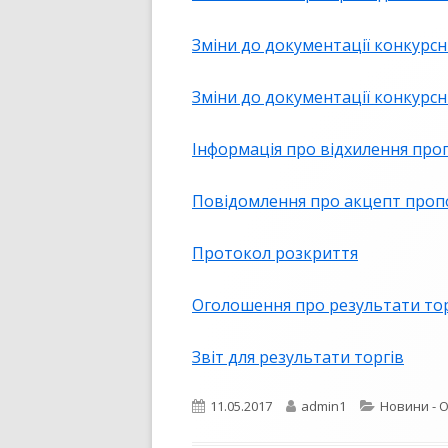
ПУБЛІЧНИЙ ДОГОВІР
Зміни до документації конкурсн
Зміни до документації конкурсни
Інформація про відхилення про
Повідомлення про акцепт пропо
Протокол розкриття
Оголошення про результати тор
Звіт для результати торгів
Опубліковано
Автор
Категорії
11.05.2017
admin1
Новини - 