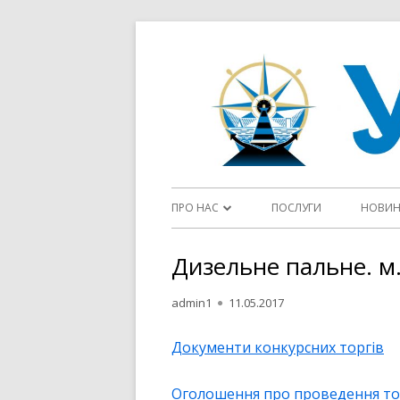
Перейти
до
контенту
Головне
ПРО НАС
ПОСЛУГИ
НОВИ
меню
ДІЯЛЬНІСТЬ ДП “УКРВОДШЛЯХ”
Дизельне пальне. м.
СТАТУТ
Автор
Опубліковано
admin1
11.05.2017
ФЛОТ
Документи конкурсних торгів
ЦІЛІ ТА ПОЛІТИКИ У СФЕРІ ЯКОСТІ
Оголошення про проведення то
ОГОЛОШЕННЯ