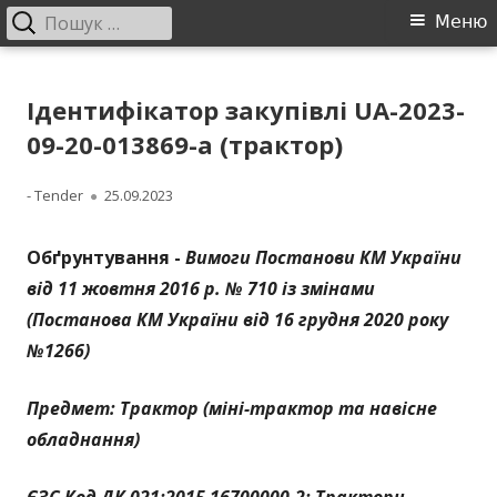
Пошук:
Головне
Меню
меню
Перейти
ДП "УКРВОДШЛЯХ"
Офіційний сайт компанії
до
Ідентифікатор закупівлі UA-2023-
контенту
09-20-013869-a (трактор)
Автор
Опубліковано
- Tender
25.09.2023
Обґрунтування -
Вимоги Постанови КМ України
від 11 жовтня 2016 р. № 710 із змінами
(Постанова КМ України від 16 грудня 2020 року
№1266)
Предмет: Трактор (міні-трактор та навісне
обладнання)