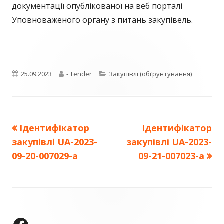
документації опублікованої на веб порталі
Уповноваженого органу з питань закупівель.
Опубліковано
Автор
Категорії
25.09.2023
- Tender
Закупівлі (обґрунтування)
Попередня
Наступна
Ідентифікатор
Ідентифікатор
Навігація
стаття:
стаття:
закупівлі UA-2023-
закупівлі UA-2023-
записів
09-20-007029-a
09-21-007023-a
Зміст
колонтитулу