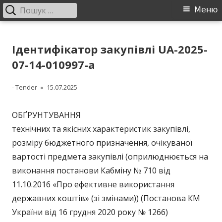
Пошук:
Головне
Меню
меню
Перейти
ДП "УКРВОДШЛЯХ"
Офіційний сайт компанії
до
Ідентифікатор закупівлі UA-2025-
контенту
07-14-010997-a
Автор
Опубліковано
- Tender
15.07.2025
ОБҐРУНТУВАННЯ
технічних та якісних характеристик закупівлі,
розміру бюджетного призначення, очікуваної
вартості предмета закупівлі (оприлюднюється на
виконання постанови Кабміну № 710 від
11.10.2016 «Про ефективне використання
державних коштів» (зі змінами)) (Постанова КМ
України від 16 грудня 2020 року № 1266)