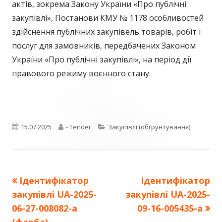
актів, зокрема Закону України «Про публічні
закупівлі», Постанови КМУ № 1178 особливостей
здійснення публічних закупівель товарів, робіт і
послуг для замовників, передбачених Законом
України «Про публічні закупівлі», на період дії
правового режиму воєнного стану.
Опубліковано
Автор
Категорії
15.07.2025
- Tender
Закупівлі (обґрунтування)
Попередня
Наступна
Ідентифікатор
Ідентифікатор
Навігація
стаття:
стаття:
закупівлі UA-2025-
закупівлі UA-2025-
записів
06-27-008082-a
09-16-005435-a