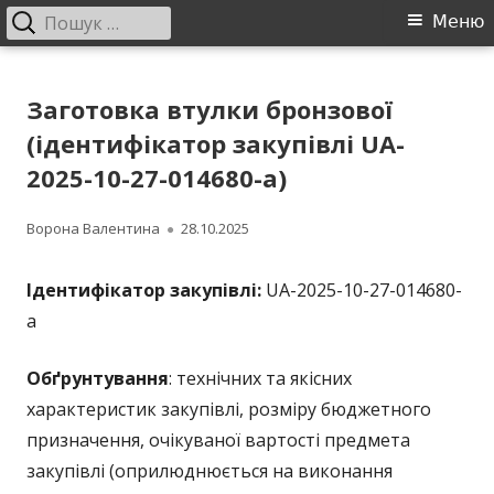
Пошук:
Головне
Меню
меню
Перейти
ДП "УКРВОДШЛЯХ"
Офіційний сайт компанії
до
Заготовка втулки бронзової
контенту
(ідентифікатор закупівлі UA-
2025-10-27-014680-a)
Автор
Опубліковано
Ворона Валентина
28.10.2025
Ідентифікатор закупівлі:
UA-2025-10-27-014680-
a
Обґрунтування
: технічних та якісних
характеристик закупівлі, розміру бюджетного
призначення, очікуваної вартості предмета
закупівлі (оприлюднюється на виконання