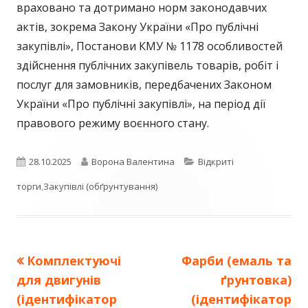
враховано та дотримано норм законодавчих
актів, зокрема Закону України «Про публічні
закупівлі», Постанови КМУ № 1178 особливостей
здійснення публічних закупівель товарів, робіт і
послуг для замовників, передбачених Законом
України «Про публічні закупівлі», на період дії
правового режиму воєнного стану.
Опубліковано
Автор
Категорії
28.10.2025
Ворона Валентина
Відкриті
торги
,
Закупівлі (обґрунтування)
Попередня
Наступна
Комплектуючі
Фарби (емаль та
Навігація
стаття:
стаття:
для двигунів
ґрунтовка)
записів
(ідентифікатор
(ідентифікатор