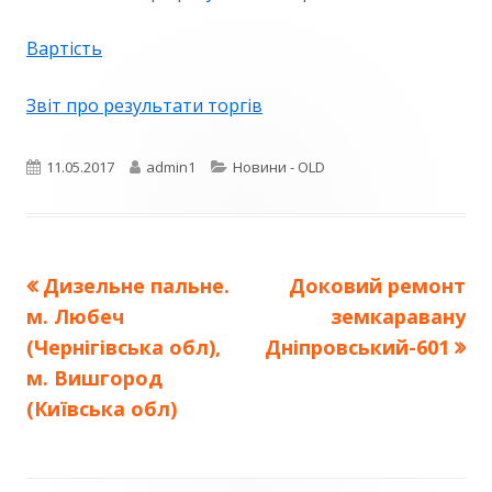
Вартість
Звіт про результати торгів
Опубліковано
Автор
Категорії
11.05.2017
admin1
Новини - OLD
Попередня
Наступна
Дизельне пальне.
Доковий ремонт
Навігація
стаття:
стаття:
м. Любеч
земкаравану
записів
(Чернігівська обл),
Дніпровський-601
м. Вишгород
(Київська обл)