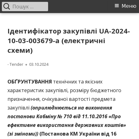
Пошук:
Головне
Меню
меню
Перейти
ДП "УКРВОДШЛЯХ"
Офіційний сайт компанії
до
Ідентифікатор закупівлі UA-2024-
контенту
10-03-003679-a (електричні
схеми)
Автор
Опубліковано
- Tender
03.10.2024
ОБҐРУНТУВАННЯ
технічних та якісних
характеристик закупівлі, розміру бюджетного
призначення, очікуваної вартості предмета
закупівлі
(оприлюднюється на виконання
постанови Кабміну № 710 від 11.10.2016 «Про
ефективне використання державних коштів»
(зі змінами))
(Постанова КМ України від 16