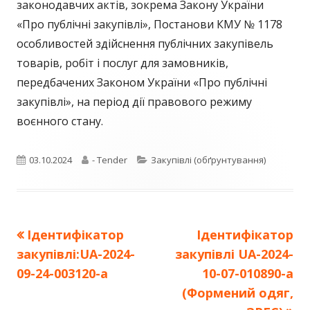
законодавчих актів, зокрема Закону України
«Про публічні закупівлі», Постанови КМУ № 1178
особливостей здійснення публічних закупівель
товарів, робіт і послуг для замовників,
передбачених Законом України «Про публічні
закупівлі», на період дії правового режиму
воєнного стану.
Опубліковано
Автор
Категорії
03.10.2024
- Tender
Закупівлі (обґрунтування)
Попередня
Наступна
Ідентифікатор
Ідентифікатор
Навігація
стаття:
стаття:
закупівлі:UA-2024-
закупівлі UA-2024-
записів
09-24-003120-a
10-07-010890-a
(Формений одяг,