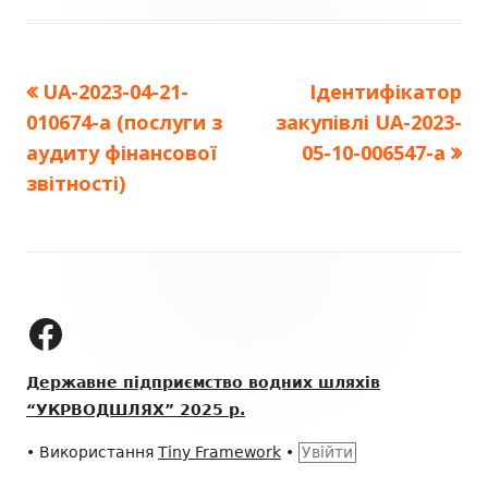
Попередня
Наступна
UA-2023-04-21-
Ідентифікатор
Навігація
стаття:
стаття:
010674-a (послуги з
закупівлі UA-2023-
записів
аудиту фінансової
05-10-006547-a
звітності)
Зміст
колонтитулу
ДП "УКРВОДШЛЯХ" на Facebook
Державне підприємство водних шляхів
“УКРВОДШЛЯХ” 2025 р.
•
Використання
Tiny Framework
•
Увійти