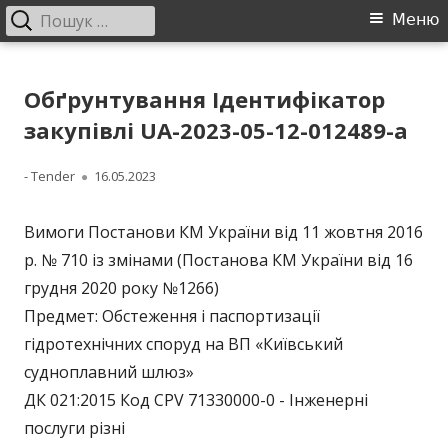
Пошук:
Головне
Меню
меню
Перейти
ДП "УКРВОДШЛЯХ"
Офіційний сайт компанії
до
Обґрунтування Ідентифікатор
контенту
закупівлі UA-2023-05-12-012489-a
Автор
Опубліковано
- Tender
16.05.2023
Вимоги Постанови КМ України від 11 жовтня 2016
р. № 710 із змінами (Постанова КМ України від 16
грудня 2020 року №1266)
Предмет: Обстеження і паспортизації
гідротехнічних споруд на ВП «Київський
судноплавний шлюз»
ДК 021:2015 Код CPV 71330000-0 - Інженерні
послуги різні