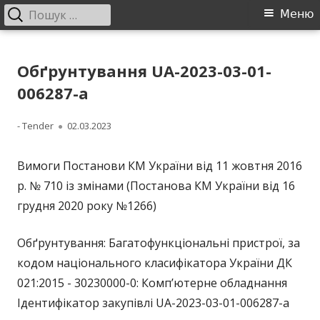
Пошук:
Головне
Меню
меню
Перейти
ДП "УКРВОДШЛЯХ"
Офіційний сайт компанії
до
Обґрунтування UA-2023-03-01-
контенту
006287-a
Автор
Опубліковано
- Tender
02.03.2023
Вимоги Постанови КМ України від 11 жовтня 2016
р. № 710 із змінами (Постанова КМ України від 16
грудня 2020 року №1266)
Обґрунтування: Багатофункціональні пристрої, за
кодом національного класифікатора України ДК
021:2015 - 30230000-0: Комп’ютерне обладнання
Ідентифікатор закупівлі UA-2023-03-01-006287-a