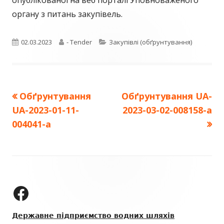
опублікованої на веб порталі Уповноваженого
органу з питань закупівель.
Опубліковано
Автор
Категорії
02.03.2023
- Tender
Закупівлі (обґрунтування)
Попередня
Наступна
Обґрунтування
Обґрунтування UA-
Навігація
стаття:
стаття:
UA-2023-01-11-
2023-03-02-008158-a
записів
004041-a
Зміст
колонтитулу
ДП "УКРВОДШЛЯХ" на Facebook
Державне підприємство водних шляхів