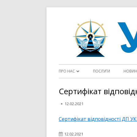
Перейти
до
контенту
Головне
ПРО НАС
ПОСЛУГИ
НОВИ
меню
ДІЯЛЬНІСТЬ ДП “УКРВОДШЛЯХ”
Сертифікат відпові
СТАТУТ
Опубліковано
12.02.2021
ФЛОТ
Сертифікат відповідності ДП 
ЦІЛІ ТА ПОЛІТИКИ У СФЕРІ ЯКОСТІ
Опубліковано
12.02.2021
ОГОЛОШЕННЯ