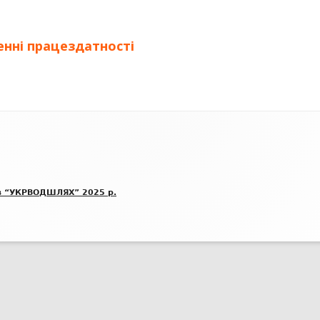
БЛАНК ПОВІДОМЛЕННЯ ПРО
енні працездатності
КОРУПЦІЮ
ВИКРИВАЧАМ КОРУПЦІЇ
БАЗА ЗНАНЬ ДЕКЛАРАНТА
ОЦІНКА КОРУПЦІЙНИХ РИЗИКІВ
АНТИКОРУПЦІЙНІ ПОЛІТИКИ
в “УКРВОДШЛЯХ” 2025 р.