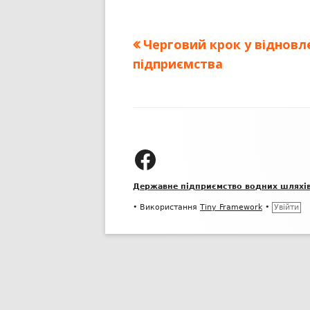
ПУБЛІЧНИЙ ДОГОВІР
Попередня
Черговий крок у відновл
Навігація
стаття:
підприємства
записів
Зміст
колонтитулу
ДП "УКРВОДШЛЯХ" на Facebook
Державне підприємство водних шляхі
•
Використання
Tiny Framework
•
Увійти