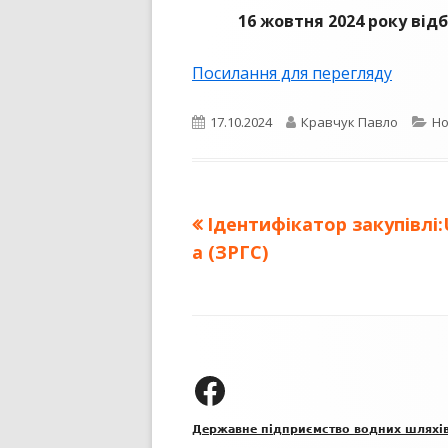
16 жовтня 2024 року від
ПУБЛІЧНИЙ ДОГОВІР
Посилання для перегляду
Опубліковано
Автор
Ка
17.10.2024
Кравчук Павло
Н
Попередня
Ідентифікатор закупівлі:
Навігація
стаття:
a (ЗРГС)
записів
Зміст
колонтитулу
ДП "УКРВОДШЛЯХ" на Facebook
Державне підприємство водних шляхі