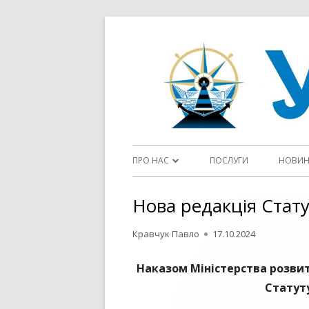
Перейти
до
контенту
Головне
ПРО НАС
ПОСЛУГИ
НОВИ
меню
ДІЯЛЬНІСТЬ ДП “УКРВОДШЛЯХ”
Нова редакція Стат
СТАТУТ
Автор
Опубліковано
Кравчук Павло
17.10.2024
ФЛОТ
Наказом Міністерства розвит
ЦІЛІ ТА ПОЛІТИКИ У СФЕРІ ЯКОСТІ
Статут
ОГОЛОШЕННЯ