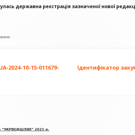
булась державна реєстрація зазначеної нової редакц
БЛАНК ПОВІДОМЛЕННЯ ПРО
КОРУПЦІЮ
ВИКРИВАЧАМ КОРУПЦІЇ
тегорії
овини
БАЗА ЗНАНЬ ДЕКЛАРАНТА
ОЦІНКА КОРУПЦІЙНИХ РИЗИКІВ
Наступна
UA-2024-10-15-011679-
Ідентифікатор закуп
АНТИКОРУПЦІЙНІ ПОЛІТИКИ
стаття:
в “УКРВОДШЛЯХ” 2025 р.